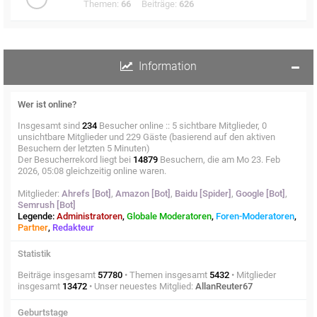
Themen:
66
Beiträge:
626
Information
Wer ist online?
Insgesamt sind
234
Besucher online :: 5 sichtbare Mitglieder, 0
unsichtbare Mitglieder und 229 Gäste (basierend auf den aktiven
Besuchern der letzten 5 Minuten)
Der Besucherrekord liegt bei
14879
Besuchern, die am Mo 23. Feb
2026, 05:08 gleichzeitig online waren.
Mitglieder:
Ahrefs [Bot]
,
Amazon [Bot]
,
Baidu [Spider]
,
Google [Bot]
,
Semrush [Bot]
Legende:
Administratoren
,
Globale Moderatoren
,
Foren-Moderatoren
,
Partner
,
Redakteur
Statistik
Beiträge insgesamt
57780
• Themen insgesamt
5432
• Mitglieder
insgesamt
13472
• Unser neuestes Mitglied:
AllanReuter67
Geburtstage