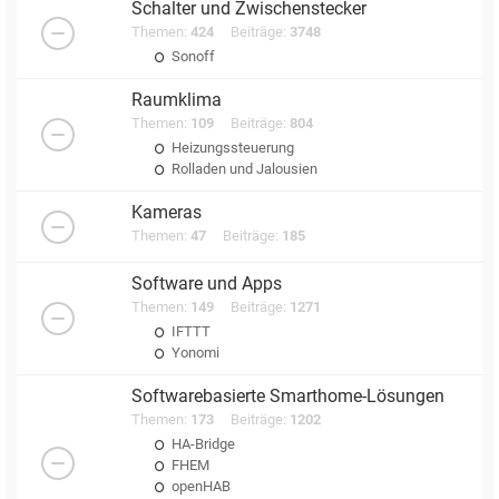
Schalter und Zwischenstecker
Themen:
424
Beiträge:
3748
Sonoff
Raumklima
Themen:
109
Beiträge:
804
Heizungssteuerung
Rolladen und Jalousien
Kameras
Themen:
47
Beiträge:
185
Software und Apps
Themen:
149
Beiträge:
1271
IFTTT
Yonomi
Softwarebasierte Smarthome-Lösungen
Themen:
173
Beiträge:
1202
HA-Bridge
FHEM
openHAB