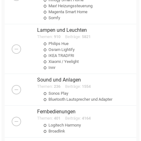
Max! Heizungssteuerung
Magenta Smart Home
Somfy
Lampen und Leuchten
Themen:
910
Beiträge:
5821
Philips Hue
Osram Lightify
IKEA TRADFRI
Xiaomi / Yeelight
Innr
Sound und Anlagen
Themen:
236
Beiträge:
1554
Sonos Play
Bluetooth Lautsprecher und Adapter
Fernbedienungen
Themen:
401
Beiträge:
4164
Logitech Harmony
Broadlink