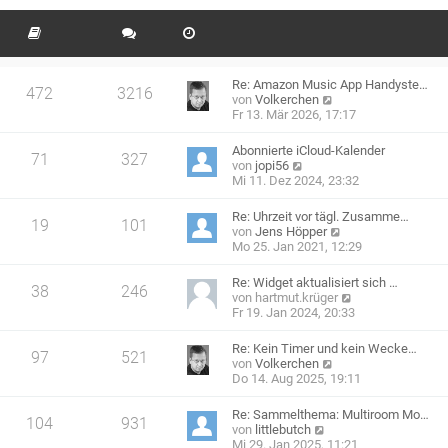
e
t
g
i
e
t
r
r
B
a
e
g
Re: Amazon Music App Handyste…
i
472
3216
N
von
Volkerchen
t
e
Fr 13. Mär 2026, 17:17
r
u
a
e
g
Abonnierte iCloud-Kalender
71
327
s
N
von
jopi56
t
e
Mi 11. Dez 2024, 23:32
e
u
r
e
Re: Uhrzeit vor tägl. Zusamme…
B
19
101
s
N
von
Jens Höpper
e
t
e
Mo 25. Jan 2021, 12:29
i
e
u
t
r
e
r
Re: Widget aktualisiert sich …
B
38
246
s
a
N
von
hartmut.krüger
e
t
g
e
Fr 19. Jan 2024, 20:33
i
e
u
t
r
e
r
Re: Kein Timer und kein Wecke…
B
97
521
s
a
N
von
Volkerchen
e
t
g
e
Do 14. Aug 2025, 19:11
i
e
u
t
r
e
r
Re: Sammelthema: Multiroom Mo…
B
104
931
s
a
N
von
littlebutch
e
t
g
e
Mi 29. Jan 2025, 11:21
i