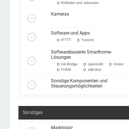
Rolladen und Jalousien
Kameras
Software und Apps
IFTTT
Yonomi
Softwarebasierte Smarthome-
Lösungen
HA-Bridge
openHAB
Voxior
FHEM
ioBroker
Sonstige Komponenten und
Steuerungsmöglichkeiten
Sonstiges
Marktplatz