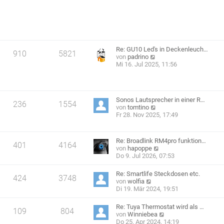
e
s
i
t
t
e
r
r
a
B
g
e
Re: GU10 Led's in Deckenleuch…
i
910
5821
N
von
padrino
t
e
Mi 16. Jul 2025, 11:56
r
u
a
e
g
s
t
Sonos Lautsprecher in einer R…
e
236
1554
N
von
tomtino
r
e
Fr 28. Nov 2025, 17:49
B
u
e
e
i
s
t
Re: Broadlink RM4pro funktion…
t
401
4164
r
N
von
hapoppe
e
a
e
Do 9. Jul 2026, 07:53
r
g
u
B
e
Re: Smartlife Steckdosen etc.
e
424
3748
s
N
von
wolfia
i
t
e
Di 19. Mär 2024, 19:51
t
e
u
r
r
e
a
Re: Tuya Thermostat wird als …
B
109
804
s
g
N
von
Winniebea
e
t
e
Do 25. Apr 2024, 14:19
i