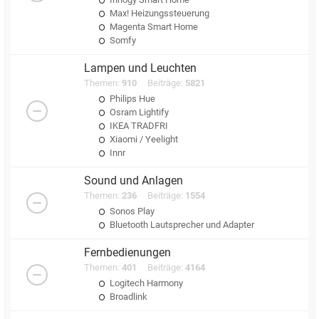
Max! Heizungssteuerung
Magenta Smart Home
Somfy
Lampen und Leuchten
Themen:
910
Beiträge:
5821
Philips Hue
Osram Lightify
IKEA TRADFRI
Xiaomi / Yeelight
Innr
Sound und Anlagen
Themen:
236
Beiträge:
1554
Sonos Play
Bluetooth Lautsprecher und Adapter
Fernbedienungen
Themen:
401
Beiträge:
4164
Logitech Harmony
Broadlink