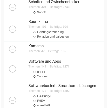
Schalter und Zwischenstecker
Themen:
424
Beiträge:
3748
Sonoff
Raumklima
Themen:
109
Beiträge:
804
Heizungssteuerung
Rolladen und Jalousien
Kameras
Themen:
47
Beiträge:
185
Software und Apps
Themen:
149
Beiträge:
1271
IFTTT
Yonomi
Softwarebasierte Smarthome-Lösungen
Themen:
173
Beiträge:
1202
HA-Bridge
FHEM
openHAB