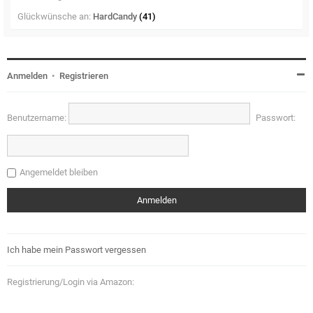
Glückwünsche an:
HardCandy
(41)
Anmelden
•
Registrieren
Benutzername:
Passwort:
Angemeldet bleiben
Ich habe mein Passwort vergessen
Registrierung/Login via Amazon: