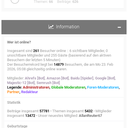
Themen:
66
Beiträge:
626
Information
Wer ist online?
Insgesamt sind
261
Besucher online :: 6 sichtbare Mitglieder, 0
unsichtbare Mitglieder und 255 Gäste (basierend auf den aktiven
Besuchern der letzten 5 Minuten)
Der Besucherrekord liegt bei
14879
Besuchern, die am Mo 23. Feb
2026, 05:08 gleichzeitig online waren.
Mitglieder:
Ahrefs [Bot]
,
Amazon [Bot]
,
Baidu [Spider]
,
Google [Bot]
,
Majestic-12 [Bot]
,
Semrush [Bot]
Legende:
Administratoren
,
Globale Moderatoren
,
Foren-Moderatoren
,
Partner
,
Redakteur
Statistik
Beiträge insgesamt
57781
• Themen insgesamt
5432
• Mitglieder
insgesamt
13472
• Unser neuestes Mitglied:
AllanReuter67
Geburtstage