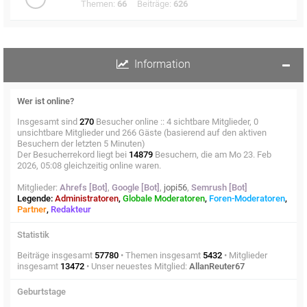
Themen:
66
Beiträge:
626
Information
Wer ist online?
Insgesamt sind
270
Besucher online :: 4 sichtbare Mitglieder, 0
unsichtbare Mitglieder und 266 Gäste (basierend auf den aktiven
Besuchern der letzten 5 Minuten)
Der Besucherrekord liegt bei
14879
Besuchern, die am Mo 23. Feb
2026, 05:08 gleichzeitig online waren.
Mitglieder:
Ahrefs [Bot]
,
Google [Bot]
,
jopi56
,
Semrush [Bot]
Legende:
Administratoren
,
Globale Moderatoren
,
Foren-Moderatoren
,
Partner
,
Redakteur
Statistik
Beiträge insgesamt
57780
• Themen insgesamt
5432
• Mitglieder
insgesamt
13472
• Unser neuestes Mitglied:
AllanReuter67
Geburtstage