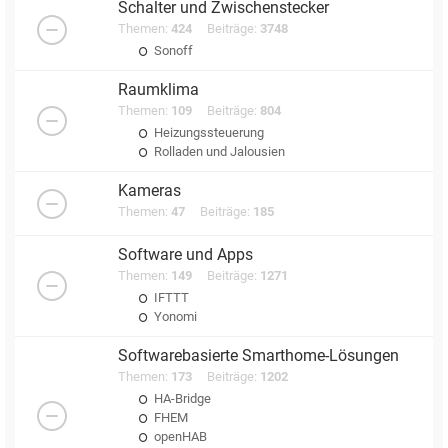
Schalter und Zwischenstecker
Themen:
424
Beiträge:
3748
Sonoff
Raumklima
Themen:
109
Beiträge:
804
Heizungssteuerung
Rolladen und Jalousien
Kameras
Themen:
47
Beiträge:
185
Software und Apps
Themen:
149
Beiträge:
1271
IFTTT
Yonomi
Softwarebasierte Smarthome-Lösungen
Themen:
173
Beiträge:
1202
HA-Bridge
FHEM
openHAB