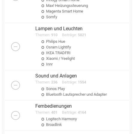
Max! Heizungssteuerung
Magenta Smart Home
Somfy
Lampen und Leuchten
Themen:
910
Beiträge:
5821
Philips Hue
Osram Lightify
IKEA TRADFRI
Xiaomi / Yeelight
Innr
Sound und Anlagen
Themen:
236
Beiträge:
1554
Sonos Play
Bluetooth Lautsprecher und Adapter
Fernbedienungen
Themen:
401
Beiträge:
4164
Logitech Harmony
Broadlink