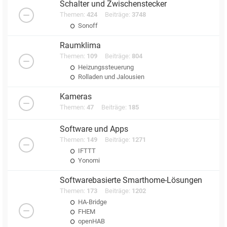
Schalter und Zwischenstecker
Themen:
424
Beiträge:
3748
Sonoff
Raumklima
Themen:
109
Beiträge:
804
Heizungssteuerung
Rolladen und Jalousien
Kameras
Themen:
47
Beiträge:
185
Software und Apps
Themen:
149
Beiträge:
1271
IFTTT
Yonomi
Softwarebasierte Smarthome-Lösungen
Themen:
173
Beiträge:
1202
HA-Bridge
FHEM
openHAB