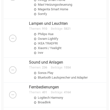
Max! Heizungssteuerung
Magenta Smart Home
Somfy
Lampen und Leuchten
Themen:
910
Beiträge:
5821
Philips Hue
Osram Lightify
IKEA TRADFRI
Xiaomi / Yeelight
Innr
Sound und Anlagen
Themen:
236
Beiträge:
1554
Sonos Play
Bluetooth Lautsprecher und Adapter
Fernbedienungen
Themen:
401
Beiträge:
4164
Logitech Harmony
Broadlink