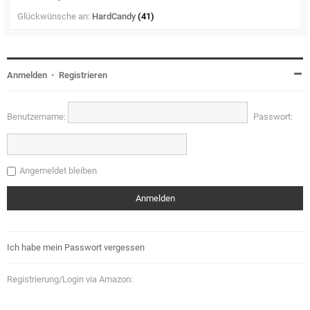
Glückwünsche an:
HardCandy
(41)
Anmelden
•
Registrieren
Benutzername:
Passwort:
Angemeldet bleiben
Ich habe mein Passwort vergessen
Registrierung/Login via Amazon: