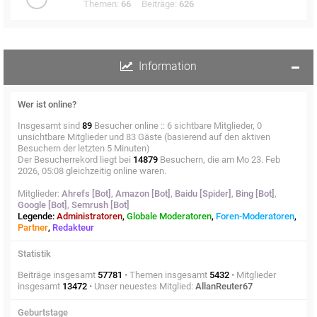
Themen:
66
Beiträge:
626
Information
Wer ist online?
Insgesamt sind
89
Besucher online :: 6 sichtbare Mitglieder, 0
unsichtbare Mitglieder und 83 Gäste (basierend auf den aktiven
Besuchern der letzten 5 Minuten)
Der Besucherrekord liegt bei
14879
Besuchern, die am Mo 23. Feb
2026, 05:08 gleichzeitig online waren.
Mitglieder:
Ahrefs [Bot]
,
Amazon [Bot]
,
Baidu [Spider]
,
Bing [Bot]
,
Google [Bot]
,
Semrush [Bot]
Legende:
Administratoren
,
Globale Moderatoren
,
Foren-Moderatoren
,
Partner
,
Redakteur
Statistik
Beiträge insgesamt
57781
• Themen insgesamt
5432
• Mitglieder
insgesamt
13472
• Unser neuestes Mitglied:
AllanReuter67
Geburtstage