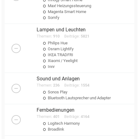
Max! Heizungssteuerung
Magenta Smart Home
Somfy
Lampen und Leuchten
Themen:
910
Beiträge:
5821
Philips Hue
Osram Lightify
IKEA TRADFRI
Xiaomi / Yeelight
Innr
Sound und Anlagen
Themen:
236
Beiträge:
1554
Sonos Play
Bluetooth Lautsprecher und Adapter
Fernbedienungen
Themen:
401
Beiträge:
4164
Logitech Harmony
Broadlink