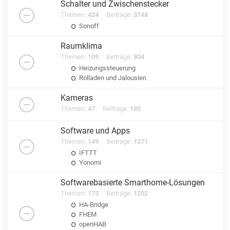
Schalter und Zwischenstecker
Themen:
424
Beiträge:
3748
Sonoff
Raumklima
Themen:
109
Beiträge:
804
Heizungssteuerung
Rolladen und Jalousien
Kameras
Themen:
47
Beiträge:
185
Software und Apps
Themen:
149
Beiträge:
1271
IFTTT
Yonomi
Softwarebasierte Smarthome-Lösungen
Themen:
173
Beiträge:
1202
HA-Bridge
FHEM
openHAB