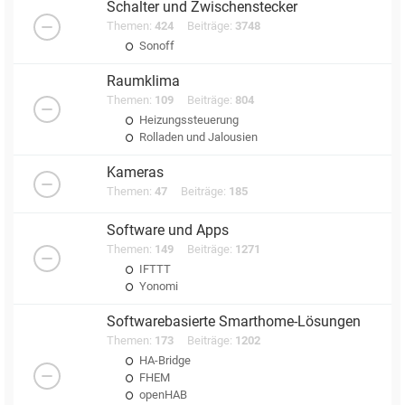
Schalter und Zwischenstecker
Themen:
424
Beiträge:
3748
Sonoff
Raumklima
Themen:
109
Beiträge:
804
Heizungssteuerung
Rolladen und Jalousien
Kameras
Themen:
47
Beiträge:
185
Software und Apps
Themen:
149
Beiträge:
1271
IFTTT
Yonomi
Softwarebasierte Smarthome-Lösungen
Themen:
173
Beiträge:
1202
HA-Bridge
FHEM
openHAB