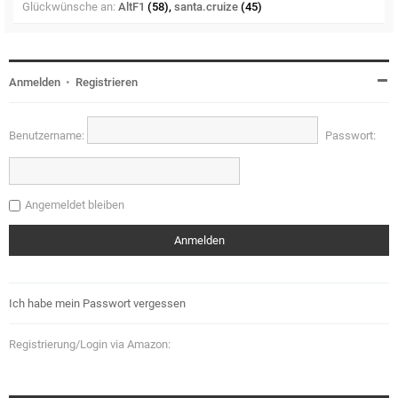
Glückwünsche an:
AltF1
(58),
santa.cruize
(45)
Anmelden
•
Registrieren
Benutzername:
Passwort:
Angemeldet bleiben
Ich habe mein Passwort vergessen
Registrierung/Login via Amazon: