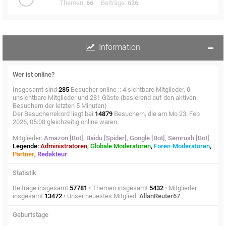
Themen:
66
Beiträge:
626
Information
Wer ist online?
Insgesamt sind
285
Besucher online :: 4 sichtbare Mitglieder, 0
unsichtbare Mitglieder und 281 Gäste (basierend auf den aktiven
Besuchern der letzten 5 Minuten)
Der Besucherrekord liegt bei
14879
Besuchern, die am Mo 23. Feb
2026, 05:08 gleichzeitig online waren.
Mitglieder:
Amazon [Bot]
,
Baidu [Spider]
,
Google [Bot]
,
Semrush [Bot]
Legende:
Administratoren
,
Globale Moderatoren
,
Foren-Moderatoren
,
Partner
,
Redakteur
Statistik
Beiträge insgesamt
57781
• Themen insgesamt
5432
• Mitglieder
insgesamt
13472
• Unser neuestes Mitglied:
AllanReuter67
Geburtstage