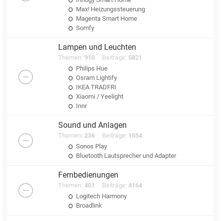
Max! Heizungssteuerung
Magenta Smart Home
Somfy
Lampen und Leuchten
Themen:
910
Beiträge:
5821
Philips Hue
Osram Lightify
IKEA TRADFRI
Xiaomi / Yeelight
Innr
Sound und Anlagen
Themen:
236
Beiträge:
1554
Sonos Play
Bluetooth Lautsprecher und Adapter
Fernbedienungen
Themen:
401
Beiträge:
4164
Logitech Harmony
Broadlink