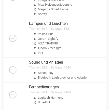
Max! Heizungssteuerung
Magenta Smart Home
Somfy
Lampen und Leuchten
Themen:
910
Beiträge:
5821
Philips Hue
Osram Lightify
IKEA TRADFRI
Xiaomi / Yeelight
Innr
Sound und Anlagen
Themen:
236
Beiträge:
1554
Sonos Play
Bluetooth Lautsprecher und Adapter
Fernbedienungen
Themen:
401
Beiträge:
4164
Logitech Harmony
Broadlink