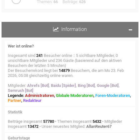
Themen:
66
Beiträge:
626
Information
Wer ist online?
Insgesamt sind
241
Besucher online :: 5 sichtbare Mitglieder, 0
unsichtbare Mitglieder und 236 Gäste (basierend auf den aktiven
Besuchern der letzten 5 Minuten)
Der Besucherrekord liegt bei
14879
Besuchern, die am Mo 23. Feb
2026, 05:08 gleichzeitig online waren.
Mitglieder:
Ahrefs [Bot]
,
Baidu [Spider]
,
Bing [Bot]
,
Google [Bot]
,
Semrush [Bot]
Legende:
Administratoren
,
Globale Moderatoren
,
Foren-Moderatoren
,
Partner
,
Redakteur
Statistik
Beiträge insgesamt
57780
• Themen insgesamt
5432
• Mitglieder
insgesamt
13472
• Unser neuestes Mitglied:
AllanReuter67
Geburtstage