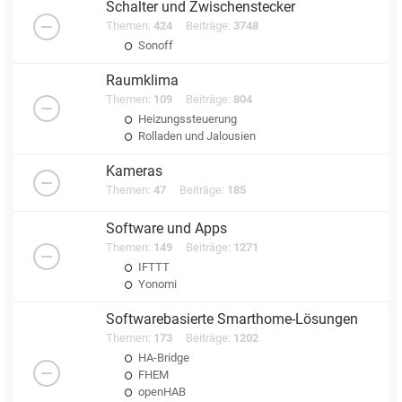
Schalter und Zwischenstecker
Themen:
424
Beiträge:
3748
Sonoff
Raumklima
Themen:
109
Beiträge:
804
Heizungssteuerung
Rolladen und Jalousien
Kameras
Themen:
47
Beiträge:
185
Software und Apps
Themen:
149
Beiträge:
1271
IFTTT
Yonomi
Softwarebasierte Smarthome-Lösungen
Themen:
173
Beiträge:
1202
HA-Bridge
FHEM
openHAB