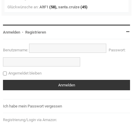
Glückwünsche an:
AltF1
(58),
santa.cruize
(45)
Anmelden
•
Registrieren
Benutzername:
Passwort:
Angemeldet bleiben
Ich habe mein Passwort vergessen
Registrierung/Login via Amazon: