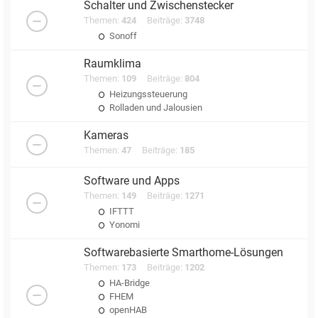
Schalter und Zwischenstecker
Themen:
424
Beiträge:
3748
Sonoff
Raumklima
Themen:
109
Beiträge:
804
Heizungssteuerung
Rolladen und Jalousien
Kameras
Themen:
47
Beiträge:
185
Software und Apps
Themen:
149
Beiträge:
1271
IFTTT
Yonomi
Softwarebasierte Smarthome-Lösungen
Themen:
173
Beiträge:
1202
HA-Bridge
FHEM
openHAB