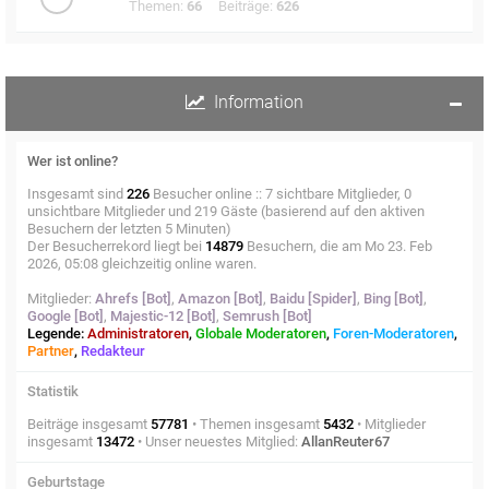
Themen:
66
Beiträge:
626
Information
Wer ist online?
Insgesamt sind
226
Besucher online :: 7 sichtbare Mitglieder, 0
unsichtbare Mitglieder und 219 Gäste (basierend auf den aktiven
Besuchern der letzten 5 Minuten)
Der Besucherrekord liegt bei
14879
Besuchern, die am Mo 23. Feb
2026, 05:08 gleichzeitig online waren.
Mitglieder:
Ahrefs [Bot]
,
Amazon [Bot]
,
Baidu [Spider]
,
Bing [Bot]
,
Google [Bot]
,
Majestic-12 [Bot]
,
Semrush [Bot]
Legende:
Administratoren
,
Globale Moderatoren
,
Foren-Moderatoren
,
Partner
,
Redakteur
Statistik
Beiträge insgesamt
57781
• Themen insgesamt
5432
• Mitglieder
insgesamt
13472
• Unser neuestes Mitglied:
AllanReuter67
Geburtstage