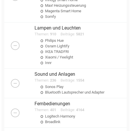
Max! Heizungssteuerung
Magenta Smart Home
Somfy
Lampen und Leuchten
Themen:
910
Beiträge:
5821
Philips Hue
Osram Lightify
IKEA TRADFRI
Xiaomi / Yeelight
Innr
Sound und Anlagen
Themen:
236
Beiträge:
1554
Sonos Play
Bluetooth Lautsprecher und Adapter
Fernbedienungen
Themen:
401
Beiträge:
4164
Logitech Harmony
Broadlink