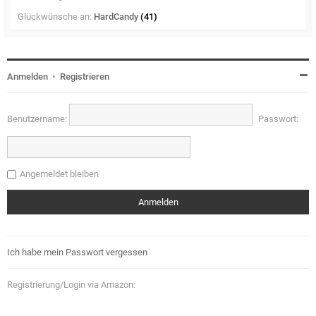
Glückwünsche an:
HardCandy
(41)
Anmelden
•
Registrieren
Benutzername:
Passwort:
Angemeldet bleiben
Ich habe mein Passwort vergessen
Registrierung/Login via Amazon: