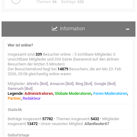
Themen:
66
Beiträge:
626
Information
Wer ist online?
Insgesamt sind
339
Besucher online :: 5 sichtbare Mitglieder, 0
unsichtbare Mitglieder und 334 Gäste (basierend auf den aktiven
Besuchern der letzten 5 Minuten)
Der Besucherrekord liegt bei
14879
Besuchern, die am Mo 23. Feb
2026, 05:08 gleichzeitig online waren.
Mitglieder:
Ahrefs [Bot]
,
Amazon [Bot]
,
Bing [Bot]
,
Google [Bot]
,
Semrush [Bot]
Legende:
Administratoren
,
Globale Moderatoren
,
Foren-Moderatoren
,
Partner
,
Redakteur
Statistik
Beiträge insgesamt
57782
• Themen insgesamt
5432
• Mitglieder
insgesamt
13472
• Unser neuestes Mitglied:
AllanReuter67
Geburtstage