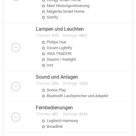
Max! Heizungssteuerung
Magenta Smart Home
Somfy
Lampen und Leuchten
Themen:
910
Beiträge:
5821
Philips Hue
Osram Lightify
IKEA TRADFRI
Xiaomi / Yeelight
Innr
Sound und Anlagen
Themen:
236
Beiträge:
1554
Sonos Play
Bluetooth Lautsprecher und Adapter
Fernbedienungen
Themen:
401
Beiträge:
4164
Logitech Harmony
Broadlink