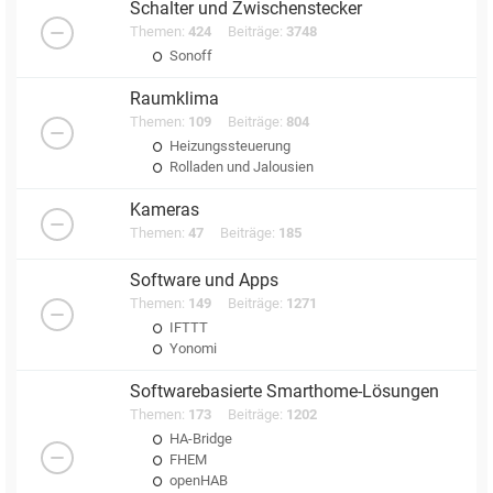
Schalter und Zwischenstecker
Themen:
424
Beiträge:
3748
Sonoff
Raumklima
Themen:
109
Beiträge:
804
Heizungssteuerung
Rolladen und Jalousien
Kameras
Themen:
47
Beiträge:
185
Software und Apps
Themen:
149
Beiträge:
1271
IFTTT
Yonomi
Softwarebasierte Smarthome-Lösungen
Themen:
173
Beiträge:
1202
HA-Bridge
FHEM
openHAB