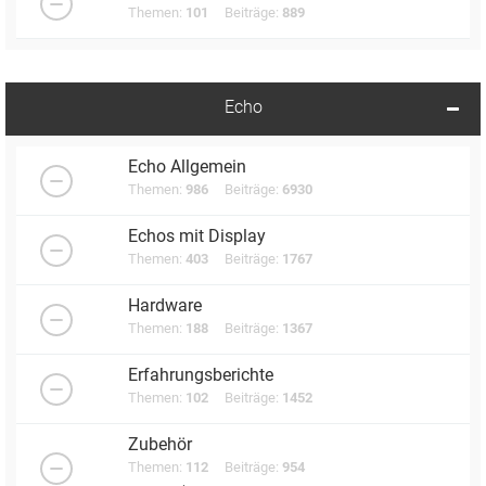
Themen:
101
Beiträge:
889
Echo
Echo Allgemein
Themen:
986
Beiträge:
6930
Echos mit Display
Themen:
403
Beiträge:
1767
Hardware
Themen:
188
Beiträge:
1367
Erfahrungsberichte
Themen:
102
Beiträge:
1452
Zubehör
Themen:
112
Beiträge:
954