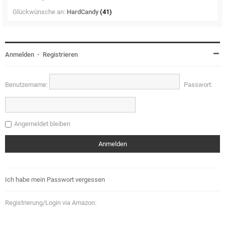
Glückwünsche an:
HardCandy
(41)
Anmelden
•
Registrieren
Benutzername:
Passwort:
Angemeldet bleiben
Ich habe mein Passwort vergessen
Registrierung/Login via Amazon: