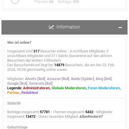
Themen:
66
Beiträge:
626
Information
Wer ist online?
Insgesamt sind
317
Besucher online :: 6 sichtbare Mitglieder, 0
unsichtbare Mitglieder und 311 Gäste (basierend auf den aktiven
Besuchern der letzten 5 Minuten)
Der Besucherrekord liegt bei
14879
Besuchern, die am Mo 23. Feb
2026, 05:08 gleichzeitig online waren.
Mitglieder:
Ahrefs [Bot]
,
Amazon [Bot]
,
Baidu [Spider]
,
Bing [Bot]
,
Google [Bot]
,
Semrush [Bot]
Legende:
Administratoren
,
Globale Moderatoren
,
Foren-Moderatoren
,
Partner
,
Redakteur
Statistik
Beiträge insgesamt
57781
• Themen insgesamt
5432
• Mitglieder
insgesamt
13472
• Unser neuestes Mitglied:
AllanReuter67
Geburtstage