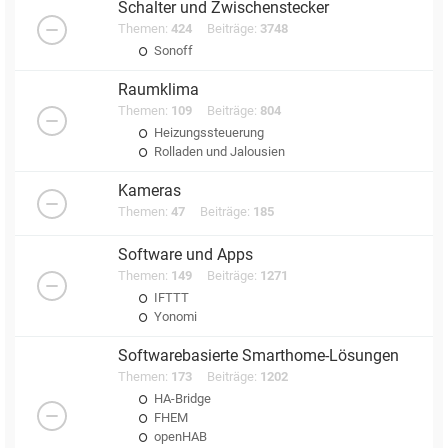
Schalter und Zwischenstecker
Themen:
424
Beiträge:
3748
Sonoff
Raumklima
Themen:
109
Beiträge:
804
Heizungssteuerung
Rolladen und Jalousien
Kameras
Themen:
47
Beiträge:
185
Software und Apps
Themen:
149
Beiträge:
1271
IFTTT
Yonomi
Softwarebasierte Smarthome-Lösungen
Themen:
173
Beiträge:
1202
HA-Bridge
FHEM
openHAB