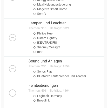
Max! Heizungssteuerung
Magenta Smart Home
Somfy
Lampen und Leuchten
Themen:
910
Beiträge:
5821
Philips Hue
Osram Lightify
IKEA TRADFRI
Xiaomi / Yeelight
Innr
Sound und Anlagen
Themen:
236
Beiträge:
1554
Sonos Play
Bluetooth Lautsprecher und Adapter
Fernbedienungen
Themen:
401
Beiträge:
4164
Logitech Harmony
Broadlink