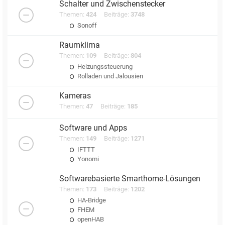
Schalter und Zwischenstecker
Themen:
424
Beiträge:
3748
Sonoff
Raumklima
Themen:
109
Beiträge:
804
Heizungssteuerung
Rolladen und Jalousien
Kameras
Themen:
47
Beiträge:
185
Software und Apps
Themen:
149
Beiträge:
1271
IFTTT
Yonomi
Softwarebasierte Smarthome-Lösungen
Themen:
173
Beiträge:
1202
HA-Bridge
FHEM
openHAB