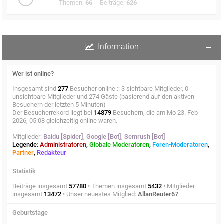
Themen:
66
Beiträge:
626
Information
Wer ist online?
Insgesamt sind
277
Besucher online :: 3 sichtbare Mitglieder, 0
unsichtbare Mitglieder und 274 Gäste (basierend auf den aktiven
Besuchern der letzten 5 Minuten)
Der Besucherrekord liegt bei
14879
Besuchern, die am Mo 23. Feb
2026, 05:08 gleichzeitig online waren.
Mitglieder:
Baidu [Spider]
,
Google [Bot]
,
Semrush [Bot]
Legende:
Administratoren
,
Globale Moderatoren
,
Foren-Moderatoren
,
Partner
,
Redakteur
Statistik
Beiträge insgesamt
57780
• Themen insgesamt
5432
• Mitglieder
insgesamt
13472
• Unser neuestes Mitglied:
AllanReuter67
Geburtstage