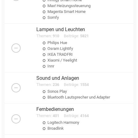
Max! Heizungssteuerung
Magenta Smart Home
Somfy
Lampen und Leuchten
Themen:
910
Beiträge:
5821
Philips Hue
Osram Lightify
IKEA TRADFRI
Xiaomi / Yeelight
Innr
Sound und Anlagen
Themen:
236
Beiträge:
1554
Sonos Play
Bluetooth Lautsprecher und Adapter
Fernbedienungen
Themen:
401
Beiträge:
4164
Logitech Harmony
Broadlink