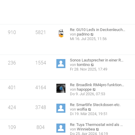
e
s
i
t
t
e
r
r
a
B
g
e
Re: GU10 Led's in Deckenleuch…
i
910
5821
N
von
padrino
t
e
Mi 16. Jul 2025, 11:56
r
u
a
e
g
s
t
Sonos Lautsprecher in einer R…
e
236
1554
N
von
tomtino
r
e
Fr 28. Nov 2025, 17:49
B
u
e
e
i
s
t
Re: Broadlink RM4pro funktion…
t
401
4164
r
N
von
hapoppe
e
a
e
Do 9. Jul 2026, 07:53
r
g
u
B
e
Re: Smartlife Steckdosen etc.
e
424
3748
s
N
von
wolfia
i
t
e
Di 19. Mär 2024, 19:51
t
e
u
r
r
e
a
Re: Tuya Thermostat wird als …
B
109
804
s
g
N
von
Winniebea
e
t
e
Do 25. Apr 2024, 14:19
i