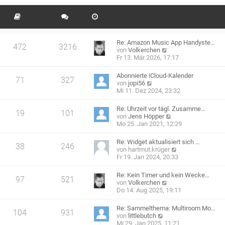
e
t
g
i
e
t
r
r
B
a
e
g
Re: Amazon Music App Handyste…
i
472
3216
N
von
Volkerchen
t
e
Fr 13. Mär 2026, 17:17
r
u
a
e
g
Abonnierte iCloud-Kalender
71
327
s
N
von
jopi56
t
e
Mi 11. Dez 2024, 23:32
e
u
r
e
Re: Uhrzeit vor tägl. Zusamme…
B
19
101
s
N
von
Jens Höpper
e
t
e
Mo 25. Jan 2021, 12:29
i
e
u
t
r
e
r
Re: Widget aktualisiert sich …
B
38
246
s
a
N
von
hartmut.krüger
e
t
g
e
Fr 19. Jan 2024, 20:33
i
e
u
t
r
e
r
Re: Kein Timer und kein Wecke…
B
97
521
s
a
N
von
Volkerchen
e
t
g
e
Do 14. Aug 2025, 19:11
i
e
u
t
r
e
r
Re: Sammelthema: Multiroom Mo…
B
104
931
s
a
N
von
littlebutch
e
t
g
e
Mi 29. Jan 2025, 11:21
i