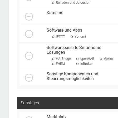
Rolladen und Jalousien
Kameras
Software und Apps
IFTTT
Yonomi
Softwarebasierte Smarthome-
Lösungen
HA-Bridge
openHAB
Voxior
FHEM
ioBroker
Sonstige Komponenten und
Steuerungsmöglichkeiten
Sonstiges
Marktplatz