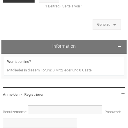
n
1 Beitrag • Seite
1
von
1
Gehe zu
Information
Wer ist online?
Mitglieder in diesem Forum: 0 Mitglieder und 0 Gäste
Anmelden
•
Registrieren
Benutzername:
Passwort: