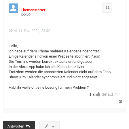
Zitat
Themenstarter
jopi56
Mi 11. Dez 2024, 23:32
Hallo,
ich habe auf dem iPhone mehrere Kalender eingerichtet.
Einige Kalender sind von einer Webseite abonniert (*.ics).
Die Termine werden korrekt aktualisiert und geladen.
In der Alexa-App habe ich alle Kalender aktiviert.
Trotzdem werden die abonnierten Kalender nicht auf dem Echo
Show 8 im Kalender synchronisiert und nicht angezeigt.
Habt ihr vielleicht eine Lösung für mein Problem ?
0 x
N
a
c
h
o
b
Antworten
e