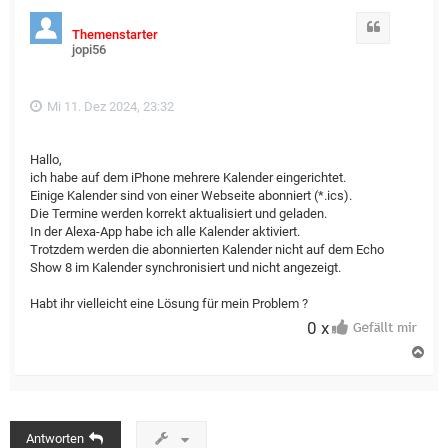
Zitat
Themenstarter
jopi56
Mi 11. Dez 2024, 23:32
Hallo,
ich habe auf dem iPhone mehrere Kalender eingerichtet.
Einige Kalender sind von einer Webseite abonniert (*.ics).
Die Termine werden korrekt aktualisiert und geladen.
In der Alexa-App habe ich alle Kalender aktiviert.
Trotzdem werden die abonnierten Kalender nicht auf dem Echo
Show 8 im Kalender synchronisiert und nicht angezeigt.
Habt ihr vielleicht eine Lösung für mein Problem ?
0 x
N
a
c
h
o
b
Antworten
e