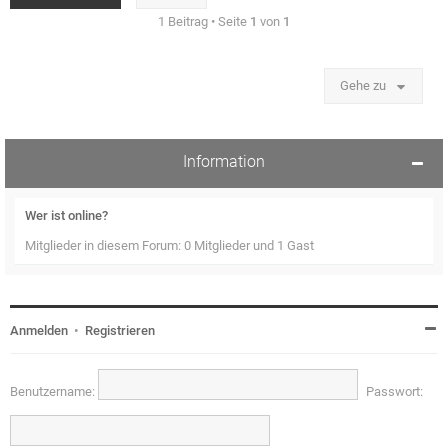
n
1 Beitrag • Seite
1
von
1
Gehe zu
Information
Wer ist online?
Mitglieder in diesem Forum: 0 Mitglieder und 1 Gast
Anmelden
•
Registrieren
Benutzername:
Passwort: