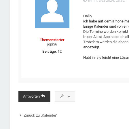
Mi 11. Dez 2024, 23:32
Hallo,
ich habe auf dem iPhone meh
Einige Kalender sind von ein
Die Termine werden korrekt 
In der Alexa-App habe ich all
Themenstarter
Trotzdem werden die abonni
jopi56
angezeigt.
Beiträge:
12
Habt ihr vielleicht eine Lös
Antworten
Zurück zu „Kalender“