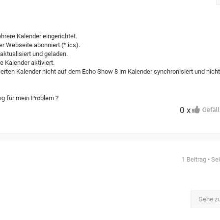
rere Kalender eingerichtet.
er Webseite abonniert (*.ics).
aktualisiert und geladen.
e Kalender aktiviert.
erten Kalender nicht auf dem Echo Show 8 im Kalender synchronisiert und nich
ung für mein Problem ?
0 x
1 Beitrag • Se
Gehe z