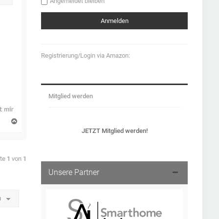
Angemeldet bleiben
Registrierung/Login via Amazon:
t
Mitglied werden
N
a
JETZT Mitglied werden!
c
h
o
b
ite
1
von
1
e
Unsere Partner
n
u