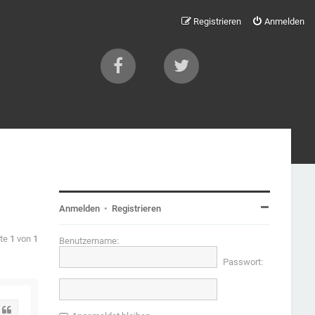
Registrieren
Anmelden
Anmelden
•
Registrieren
ite
1
von
1
Benutzername:
Passwort:
Zitat