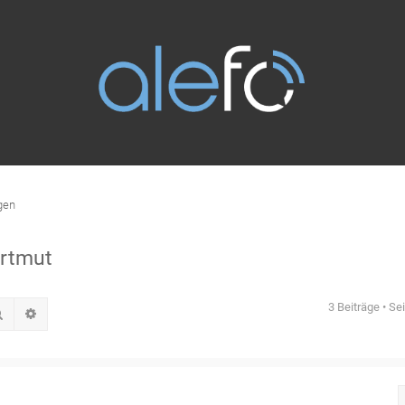
gen
rtmut
3 Beiträge • Se
Suche
Erweiterte Suche