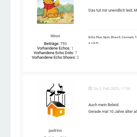
Das tut mir unendlich leid. 
Winni
Echo Plus, Spot, Show5, Connect, 7x
u.v.a.m.
Beiträge:
793
Vorhandene Echos:
1
Vorhandene Echo Dots:
7
Vorhandene Echo Shows:
2
So 2. Feb 2025, 17:36
Auch mein Beleid.
Gerade mal 10 Jahre älter als
padrino