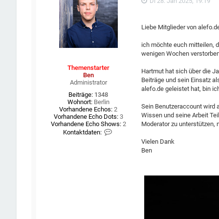
Di 28. Jan 2025, 19:19
Liebe Mitglieder von alefo.d
ich möchte euch mitteilen, 
wenigen Wochen verstorben 
Themenstarter
Hartmut hat sich über die 
Ben
Beiträge und sein Einsatz al
Administrator
alefo.de geleistet hat, bin i
Beiträge:
1348
Wohnort:
Berlin
Sein Benutzeraccount wird a
Vorhandene Echos:
2
Wissen und seine Arbeit Tei
Vorhandene Echo Dots:
3
Moderator zu unterstützen, m
Vorhandene Echo Shows:
2
K
Kontaktdaten:
o
Vielen Dank
n
Ben
t
a
k
t
d
a
t
e
n
v