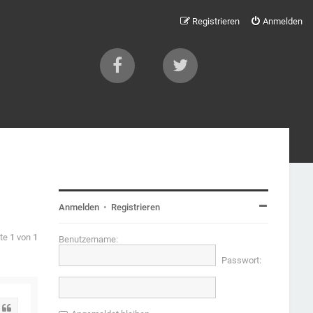
Registrieren
Anmelden
Anmelden
•
Registrieren
ite
1
von
1
Benutzername:
Passwort:
Zitat