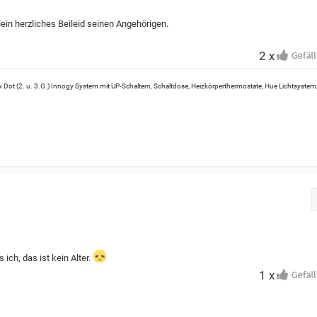
Mein herzliches Beileid seinen Angehörigen.
2 x
 Dot (2. u. 3.G.) Innogy System mit UP-Schaltern, Schaltdose, Heizkörperthermostate, Hue Lichtsystem
 ich, das ist kein Alter.
1 x