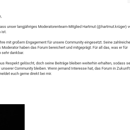
e,
dass unser langjähriges Moderatorenteam-Mitglied Hartmut (@hartmut.krüger) v
ist.
Jahre mit großem Engagement für unsere Community eingesetzt. Seine zahlreich
s Moderator haben das Forum bereichert und mitgeprägt. Für all das, was er für
ch sehr dankbar.
us Respekt gelöscht, doch seine Beiträge bleiben weiterhin erhalten, sodass se
l unserer Community bleiben. Wenn jemand Interesse hat, das Forum in Zukunft
eldet euch gerne direkt bei mir.