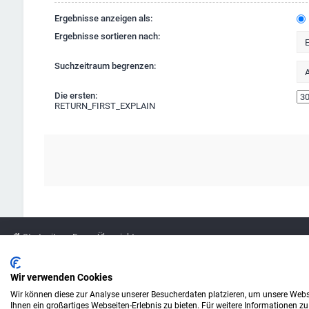
Ergebnisse anzeigen als:
Ergebnisse sortieren nach:
Suchzeitraum begrenzen:
Die ersten:
RETURN_FIRST_EXPLAIN
Startseite
Foren-Übersicht
Legende
Wir verwenden Cookies
Wir können diese zur Analyse unserer Besucherdaten platzieren, um unsere Webse
Amazon ist eine Marke von Amazon.com, Inc.
Ihnen ein großartiges Webseiten-Erlebnis zu bieten. Für weitere Informationen z
Weitere Marken und Markennamen sind Eigentum ihrer jeweiligen Inhaber.