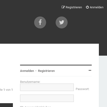
Registrieren
Anmelden
Anmelden
•
Registrieren
Benutzername:
Passwort:
ite
1
von
1