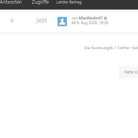
Antworten
Zugriffe
Letzter Beitrag
von
AllanReuter67
6
3659
Mi 5. Aug 2026, 18:26
Die Suche ergab 1 Treffer • Se
Gehe z