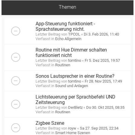
Themen
App-Steuerung funktioniert -
Sprachsteuerung nicht.
Letzter Beitrag von
TPCOL
«
Di 3. Feb 2026, 11:40
Verfasst in
Echo Allgemein
Routine mit Hue Dimmer schalten
funktioniert nicht
Letzter Beitrag von
tomtino
«
Fr 5. Dez 2025, 19:57
Verfasst in
Routinen
Sonos Lautsprecher in einer Routine?
Letzter Beitrag von
tomtino
«
Fr 28. Nov 2025, 17:49
Verfasst in
Sound und Anlagen
Lichtsteuerung per Sprachbefehl UND
Zeitsteuerung
Letzter Beitrag von
DerBletz
«
Do 30. Okt 2025, 08:35
Verfasst in
Routinen
Zigbee Szene
Letzter Beitrag von
royw
«
Sa 27. Sep 2025, 22:34
Verfasst in
Smart Home Szenen