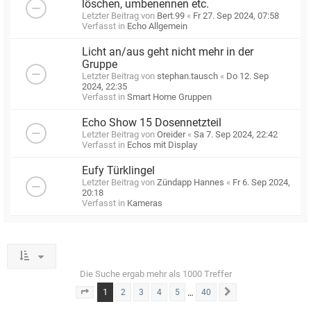
löschen, umbenennen etc.
Letzter Beitrag von
Bert.99
«
Fr 27. Sep 2024, 07:58
Verfasst in
Echo Allgemein
Licht an/aus geht nicht mehr in der
Gruppe
Letzter Beitrag von
stephan.tausch
«
Do 12. Sep
2024, 22:35
Verfasst in
Smart Home Gruppen
Echo Show 15 Dosennetzteil
Letzter Beitrag von
Oreider
«
Sa 7. Sep 2024, 22:42
Verfasst in
Echos mit Display
Eufy Türklingel
Letzter Beitrag von
Zündapp Hannes
«
Fr 6. Sep 2024,
20:18
Verfasst in
Kameras
Die Suche ergab mehr als 1000 Treffer
1
…
2
3
4
5
40
Seite
1
von
40
Nächste