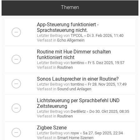
Themen
App-Steuerung funktioniert -
Sprachsteuerung nicht.
Letzter Beitrag von
TPCOL
«
Di 3. Feb 2026, 11:40
Verfasst in
Echo Allgemein
Routine mit Hue Dimmer schalten
funktioniert nicht
Letzter Beitrag von
tomtino
«
Fr 5. Dez 2025, 19:57
Verfasst in
Routinen
Sonos Lautsprecher in einer Routine?
Letzter Beitrag von
tomtino
«
Fr 28. Nov 2025, 17:49
Verfasst in
Sound und Anlagen
Lichtsteuerung per Sprachbefehl UND
Zeitsteuerung
Letzter Beitrag von
DerBletz
«
Do 30. Okt 2025, 08:35
Verfasst in
Routinen
Zigbee Szene
Letzter Beitrag von
royw
«
Sa 27. Sep 2025, 22:34
Verfasst in
Smart Home Szenen