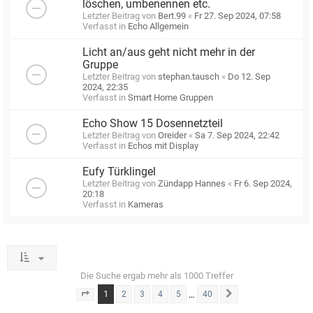
löschen, umbenennen etc.
Letzter Beitrag von
Bert.99
«
Fr 27. Sep 2024, 07:58
Verfasst in
Echo Allgemein
Licht an/aus geht nicht mehr in der
Gruppe
Letzter Beitrag von
stephan.tausch
«
Do 12. Sep
2024, 22:35
Verfasst in
Smart Home Gruppen
Echo Show 15 Dosennetzteil
Letzter Beitrag von
Oreider
«
Sa 7. Sep 2024, 22:42
Verfasst in
Echos mit Display
Eufy Türklingel
Letzter Beitrag von
Zündapp Hannes
«
Fr 6. Sep 2024,
20:18
Verfasst in
Kameras
Die Suche ergab mehr als 1000 Treffer
1
…
2
3
4
5
40
Seite
1
von
40
Nächste