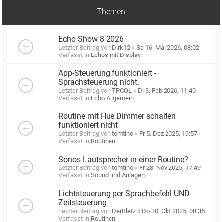
Themen
Echo Show 8 2026
Letzter Beitrag von
Dirk12
«
Sa 16. Mai 2026, 08:02
Verfasst in
Echos mit Display
App-Steuerung funktioniert -
Sprachsteuerung nicht.
Letzter Beitrag von
TPCOL
«
Di 3. Feb 2026, 11:40
Verfasst in
Echo Allgemein
Routine mit Hue Dimmer schalten
funktioniert nicht
Letzter Beitrag von
tomtino
«
Fr 5. Dez 2025, 19:57
Verfasst in
Routinen
Sonos Lautsprecher in einer Routine?
Letzter Beitrag von
tomtino
«
Fr 28. Nov 2025, 17:49
Verfasst in
Sound und Anlagen
Lichtsteuerung per Sprachbefehl UND
Zeitsteuerung
Letzter Beitrag von
DerBletz
«
Do 30. Okt 2025, 08:35
Verfasst in
Routinen