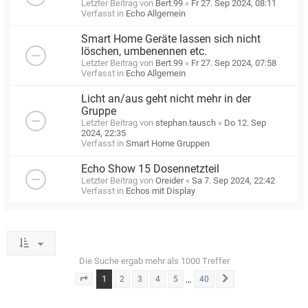
Letzter Beitrag von
Bert.99
«
Fr 27. Sep 2024, 08:11
Verfasst in
Echo Allgemein
Smart Home Geräte lassen sich nicht
löschen, umbenennen etc.
Letzter Beitrag von
Bert.99
«
Fr 27. Sep 2024, 07:58
Verfasst in
Echo Allgemein
Licht an/aus geht nicht mehr in der
Gruppe
Letzter Beitrag von
stephan.tausch
«
Do 12. Sep
2024, 22:35
Verfasst in
Smart Home Gruppen
Echo Show 15 Dosennetzteil
Letzter Beitrag von
Oreider
«
Sa 7. Sep 2024, 22:42
Verfasst in
Echos mit Display
Die Suche ergab mehr als 1000 Treffer
1
…
2
3
4
5
40
Seite
1
von
40
Nächste