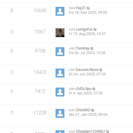
von
Fay21
0
10690
Do 18. Sep 2025, 09:00
von
Lemgofux
0
7067
Fr 15. Aug 2025, 10:37
von
TomKay
0
9758
Sa 26. Jul 2025, 12:36
von
Decurio Nova
0
13403
Di 24. Jun 2025, 07:35
von
r2d2c3po
0
7472
Fr 4. Apr 2025, 07:52
von
ChrisWÜ
0
11228
Mo 27. Jan 2025, 09:06
von
Christian1234567