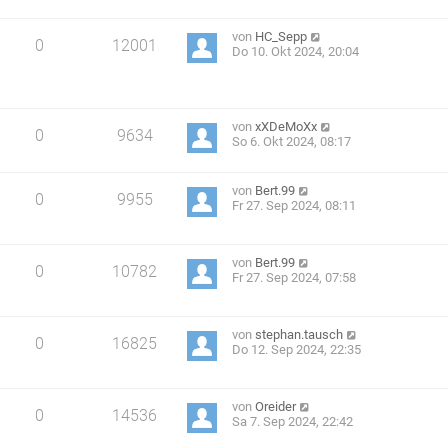
von
HC_Sepp
0
12001
Do 10. Okt 2024, 20:04
von
xXDeMoXx
0
9634
So 6. Okt 2024, 08:17
von
Bert.99
0
9955
Fr 27. Sep 2024, 08:11
von
Bert.99
0
10782
Fr 27. Sep 2024, 07:58
von
stephan.tausch
0
16825
Do 12. Sep 2024, 22:35
von
Oreider
0
14536
Sa 7. Sep 2024, 22:42