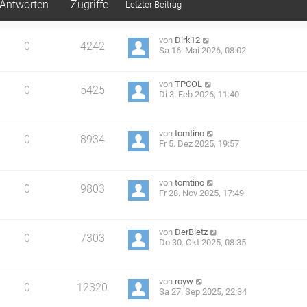
Antworten
Zugriffe
Letzter Beitrag
von
Dirk12
0
4242
Sa 16. Mai 2026, 08:02
von
TPCOL
0
5425
Di 3. Feb 2026, 11:40
von
tomtino
0
8934
Fr 5. Dez 2025, 19:57
von
tomtino
0
9803
Fr 28. Nov 2025, 17:49
von
DerBletz
0
7303
Do 30. Okt 2025, 08:35
von
royw
0
12320
Sa 27. Sep 2025, 22:34