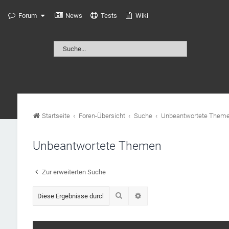
Forum
News
Tests
Wiki
Startseite
Foren-Übersicht
Suche
Unbeantwortete Them
Unbeantwortete Themen
Zur erweiterten Suche
Suche
Erweiterte Suche