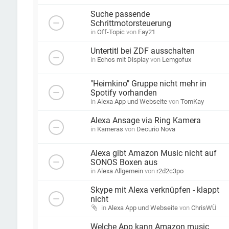
Suche passende
Schrittmotorsteuerung
in
Off-Topic
von
Fay21
Untertitl bei ZDF ausschalten
in
Echos mit Display
von
Lemgofux
"Heimkino" Gruppe nicht mehr in
Spotify vorhanden
in
Alexa App und Webseite
von
TomKay
Alexa Ansage via Ring Kamera
in
Kameras
von
Decurio Nova
Alexa gibt Amazon Music nicht auf
SONOS Boxen aus
in
Alexa Allgemein
von
r2d2c3po
Skype mit Alexa verknüpfen - klappt
nicht
in
Alexa App und Webseite
von
ChrisWÜ
Welche App kann Amazon music