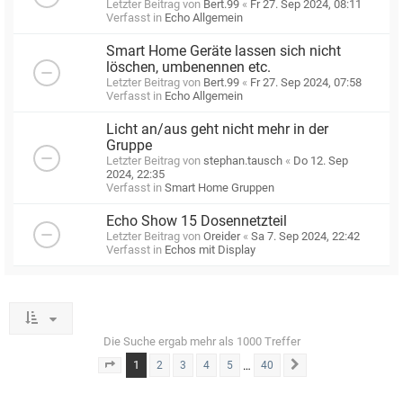
Letzter Beitrag von
Bert.99
«
Fr 27. Sep 2024, 08:11
Verfasst in
Echo Allgemein
Smart Home Geräte lassen sich nicht
löschen, umbenennen etc.
Letzter Beitrag von
Bert.99
«
Fr 27. Sep 2024, 07:58
Verfasst in
Echo Allgemein
Licht an/aus geht nicht mehr in der
Gruppe
Letzter Beitrag von
stephan.tausch
«
Do 12. Sep
2024, 22:35
Verfasst in
Smart Home Gruppen
Echo Show 15 Dosennetzteil
Letzter Beitrag von
Oreider
«
Sa 7. Sep 2024, 22:42
Verfasst in
Echos mit Display
Die Suche ergab mehr als 1000 Treffer
1
…
2
3
4
5
40
Seite
1
von
40
Nächste