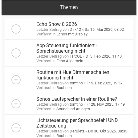
Themen
Echo Show 8 2026
Letzter Beitrag von
Dirk12
«
Sa 16. Mai 2026, 08:02
Verfasst in
Echos mit Display
App-Steuerung funktioniert -
Sprachsteuerung nicht.
Letzter Beitrag von
TPCOL
«
Di 3. Feb 2026, 11:40
Verfasst in
Echo Allgemein
Routine mit Hue Dimmer schalten
funktioniert nicht
Letzter Beitrag von
tomtino
«
Fr 5. Dez 2025, 19:57
Verfasst in
Routinen
Sonos Lautsprecher in einer Routine?
Letzter Beitrag von
tomtino
«
Fr 28. Nov 2025, 17:49
Verfasst in
Sound und Anlagen
Lichtsteuerung per Sprachbefehl UND
Zeitsteuerung
Letzter Beitrag von
DerBletz
«
Do 30. Okt 2025, 08:35
Verfasst in
Routinen