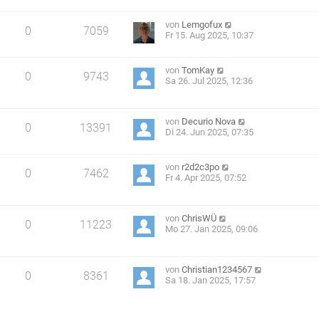
von
Lemgofux
0
7059
Fr 15. Aug 2025, 10:37
von
TomKay
0
9743
Sa 26. Jul 2025, 12:36
von
Decurio Nova
0
13391
Di 24. Jun 2025, 07:35
von
r2d2c3po
0
7462
Fr 4. Apr 2025, 07:52
von
ChrisWÜ
0
11223
Mo 27. Jan 2025, 09:06
von
Christian1234567
0
8361
Sa 18. Jan 2025, 17:57