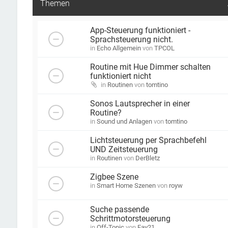
Themen
App-Steuerung funktioniert -
Sprachsteuerung nicht.
in
Echo Allgemein
von
TPCOL
Routine mit Hue Dimmer schalten
funktioniert nicht
in
Routinen
von
tomtino
Sonos Lautsprecher in einer
Routine?
in
Sound und Anlagen
von
tomtino
Lichtsteuerung per Sprachbefehl
UND Zeitsteuerung
in
Routinen
von
DerBletz
Zigbee Szene
in
Smart Home Szenen
von
royw
Suche passende
Schrittmotorsteuerung
in
Off-Topic
von
Fay21