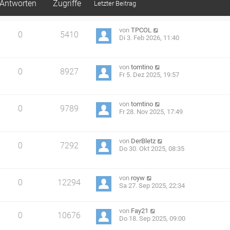
Antworten
Zugriffe
Letzter Beitrag
von
TPCOL
0
5410
Di 3. Feb 2026, 11:40
von
tomtino
0
8927
Fr 5. Dez 2025, 19:57
von
tomtino
0
9789
Fr 28. Nov 2025, 17:49
von
DerBletz
0
7292
Do 30. Okt 2025, 08:35
von
royw
0
12294
Sa 27. Sep 2025, 22:34
von
Fay21
0
10676
Do 18. Sep 2025, 09:00