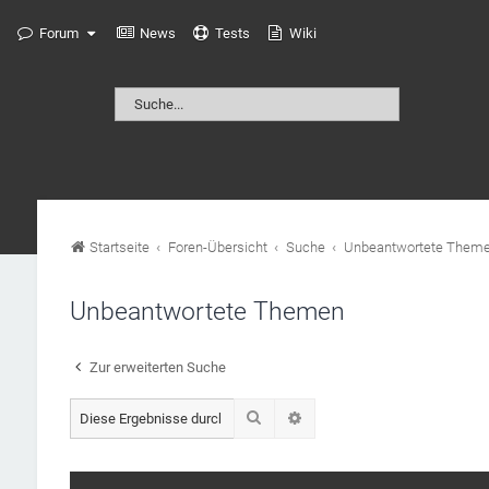
Forum
News
Tests
Wiki
Startseite
Foren-Übersicht
Suche
Unbeantwortete Them
Unbeantwortete Themen
Zur erweiterten Suche
Suche
Erweiterte Suche