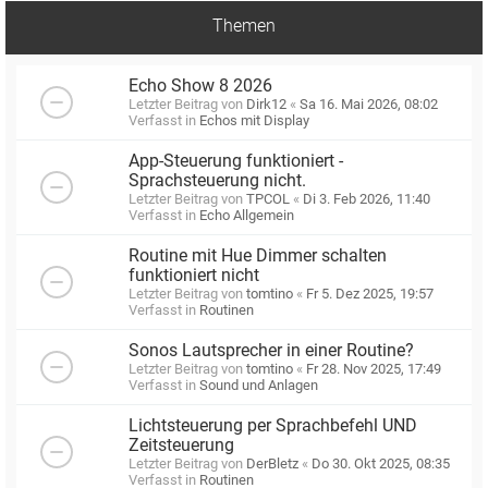
Themen
Echo Show 8 2026
Letzter Beitrag von
Dirk12
«
Sa 16. Mai 2026, 08:02
Verfasst in
Echos mit Display
App-Steuerung funktioniert -
Sprachsteuerung nicht.
Letzter Beitrag von
TPCOL
«
Di 3. Feb 2026, 11:40
Verfasst in
Echo Allgemein
Routine mit Hue Dimmer schalten
funktioniert nicht
Letzter Beitrag von
tomtino
«
Fr 5. Dez 2025, 19:57
Verfasst in
Routinen
Sonos Lautsprecher in einer Routine?
Letzter Beitrag von
tomtino
«
Fr 28. Nov 2025, 17:49
Verfasst in
Sound und Anlagen
Lichtsteuerung per Sprachbefehl UND
Zeitsteuerung
Letzter Beitrag von
DerBletz
«
Do 30. Okt 2025, 08:35
Verfasst in
Routinen