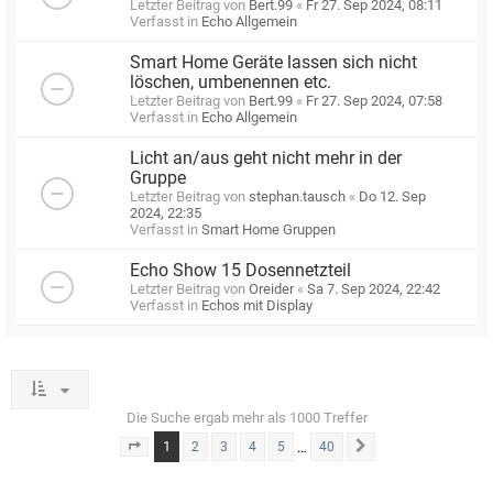
Letzter Beitrag von
Bert.99
«
Fr 27. Sep 2024, 08:11
Verfasst in
Echo Allgemein
Smart Home Geräte lassen sich nicht
löschen, umbenennen etc.
Letzter Beitrag von
Bert.99
«
Fr 27. Sep 2024, 07:58
Verfasst in
Echo Allgemein
Licht an/aus geht nicht mehr in der
Gruppe
Letzter Beitrag von
stephan.tausch
«
Do 12. Sep
2024, 22:35
Verfasst in
Smart Home Gruppen
Echo Show 15 Dosennetzteil
Letzter Beitrag von
Oreider
«
Sa 7. Sep 2024, 22:42
Verfasst in
Echos mit Display
Die Suche ergab mehr als 1000 Treffer
1
…
2
3
4
5
40
Seite
1
von
40
Nächste