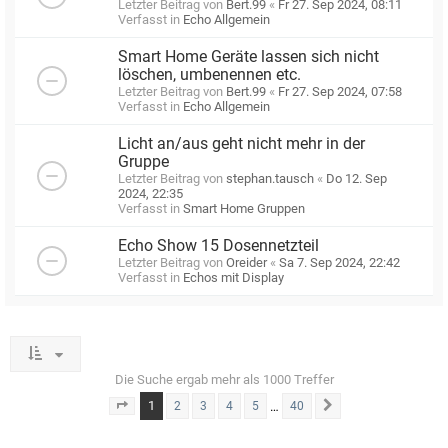
Letzter Beitrag von
Bert.99
«
Fr 27. Sep 2024, 08:11
Verfasst in
Echo Allgemein
Smart Home Geräte lassen sich nicht
löschen, umbenennen etc.
Letzter Beitrag von
Bert.99
«
Fr 27. Sep 2024, 07:58
Verfasst in
Echo Allgemein
Licht an/aus geht nicht mehr in der
Gruppe
Letzter Beitrag von
stephan.tausch
«
Do 12. Sep
2024, 22:35
Verfasst in
Smart Home Gruppen
Echo Show 15 Dosennetzteil
Letzter Beitrag von
Oreider
«
Sa 7. Sep 2024, 22:42
Verfasst in
Echos mit Display
Die Suche ergab mehr als 1000 Treffer
1
…
2
3
4
5
40
Seite
1
von
40
Nächste