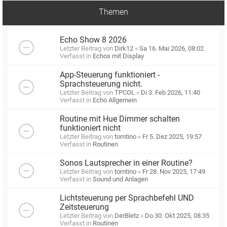
Themen
Echo Show 8 2026
Letzter Beitrag von
Dirk12
«
Sa 16. Mai 2026, 08:02
Verfasst in
Echos mit Display
App-Steuerung funktioniert -
Sprachsteuerung nicht.
Letzter Beitrag von
TPCOL
«
Di 3. Feb 2026, 11:40
Verfasst in
Echo Allgemein
Routine mit Hue Dimmer schalten
funktioniert nicht
Letzter Beitrag von
tomtino
«
Fr 5. Dez 2025, 19:57
Verfasst in
Routinen
Sonos Lautsprecher in einer Routine?
Letzter Beitrag von
tomtino
«
Fr 28. Nov 2025, 17:49
Verfasst in
Sound und Anlagen
Lichtsteuerung per Sprachbefehl UND
Zeitsteuerung
Letzter Beitrag von
DerBletz
«
Do 30. Okt 2025, 08:35
Verfasst in
Routinen