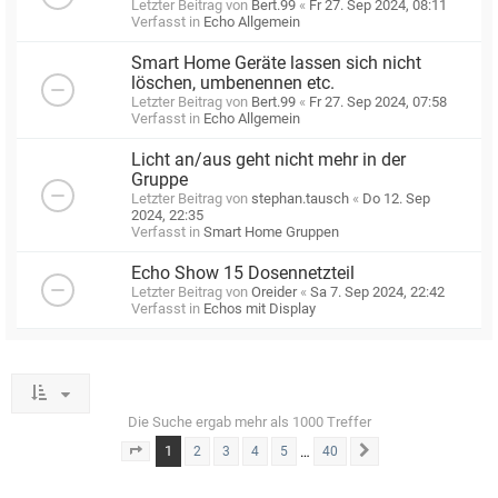
Letzter Beitrag von
Bert.99
«
Fr 27. Sep 2024, 08:11
Verfasst in
Echo Allgemein
Smart Home Geräte lassen sich nicht
löschen, umbenennen etc.
Letzter Beitrag von
Bert.99
«
Fr 27. Sep 2024, 07:58
Verfasst in
Echo Allgemein
Licht an/aus geht nicht mehr in der
Gruppe
Letzter Beitrag von
stephan.tausch
«
Do 12. Sep
2024, 22:35
Verfasst in
Smart Home Gruppen
Echo Show 15 Dosennetzteil
Letzter Beitrag von
Oreider
«
Sa 7. Sep 2024, 22:42
Verfasst in
Echos mit Display
Die Suche ergab mehr als 1000 Treffer
1
…
2
3
4
5
40
Seite
1
von
40
Nächste