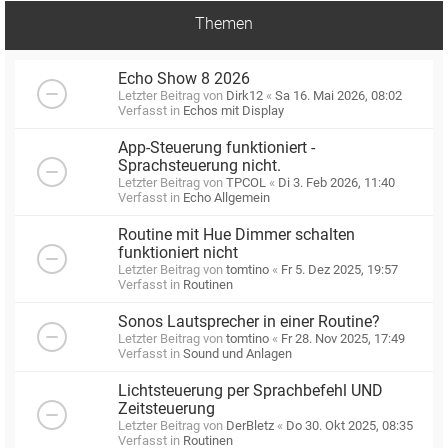
Themen
Echo Show 8 2026
Letzter Beitrag von
Dirk12
«
Sa 16. Mai 2026, 08:02
Verfasst in
Echos mit Display
App-Steuerung funktioniert -
Sprachsteuerung nicht.
Letzter Beitrag von
TPCOL
«
Di 3. Feb 2026, 11:40
Verfasst in
Echo Allgemein
Routine mit Hue Dimmer schalten
funktioniert nicht
Letzter Beitrag von
tomtino
«
Fr 5. Dez 2025, 19:57
Verfasst in
Routinen
Sonos Lautsprecher in einer Routine?
Letzter Beitrag von
tomtino
«
Fr 28. Nov 2025, 17:49
Verfasst in
Sound und Anlagen
Lichtsteuerung per Sprachbefehl UND
Zeitsteuerung
Letzter Beitrag von
DerBletz
«
Do 30. Okt 2025, 08:35
Verfasst in
Routinen