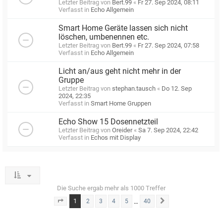
Letzter Beitrag von
Bert.99
«
Fr 27. Sep 2024, 08:11
Verfasst in
Echo Allgemein
Smart Home Geräte lassen sich nicht
löschen, umbenennen etc.
Letzter Beitrag von
Bert.99
«
Fr 27. Sep 2024, 07:58
Verfasst in
Echo Allgemein
Licht an/aus geht nicht mehr in der
Gruppe
Letzter Beitrag von
stephan.tausch
«
Do 12. Sep
2024, 22:35
Verfasst in
Smart Home Gruppen
Echo Show 15 Dosennetzteil
Letzter Beitrag von
Oreider
«
Sa 7. Sep 2024, 22:42
Verfasst in
Echos mit Display
Die Suche ergab mehr als 1000 Treffer
1
…
2
3
4
5
40
Seite
1
von
40
Nächste