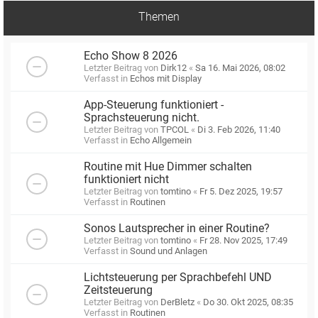
Themen
Echo Show 8 2026
Letzter Beitrag von
Dirk12
«
Sa 16. Mai 2026, 08:02
Verfasst in
Echos mit Display
App-Steuerung funktioniert -
Sprachsteuerung nicht.
Letzter Beitrag von
TPCOL
«
Di 3. Feb 2026, 11:40
Verfasst in
Echo Allgemein
Routine mit Hue Dimmer schalten
funktioniert nicht
Letzter Beitrag von
tomtino
«
Fr 5. Dez 2025, 19:57
Verfasst in
Routinen
Sonos Lautsprecher in einer Routine?
Letzter Beitrag von
tomtino
«
Fr 28. Nov 2025, 17:49
Verfasst in
Sound und Anlagen
Lichtsteuerung per Sprachbefehl UND
Zeitsteuerung
Letzter Beitrag von
DerBletz
«
Do 30. Okt 2025, 08:35
Verfasst in
Routinen