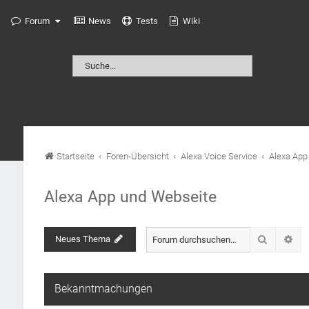
Forum
News
Tests
Wiki
Startseite
Foren-Übersicht
Alexa Voice Service
Alexa App
Alexa App und Webseite
Suche
Neues Thema
Erw
Bekanntmachungen