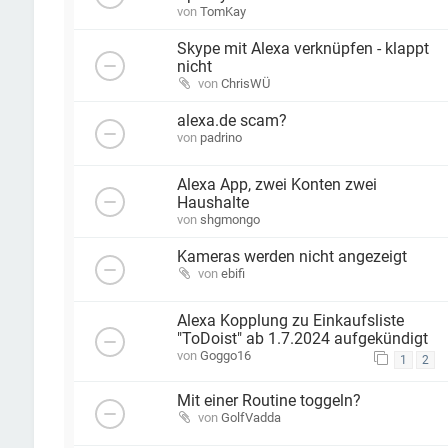
von
TomKay
Skype mit Alexa verknüpfen - klappt
nicht
von
ChrisWÜ
alexa.de scam?
von
padrino
Alexa App, zwei Konten zwei
Haushalte
von
shgmongo
Kameras werden nicht angezeigt
von
ebifi
Alexa Kopplung zu Einkaufsliste
"ToDoist" ab 1.7.2024 aufgekündigt
von
Goggo16
1
2
Mit einer Routine toggeln?
von
GolfVadda