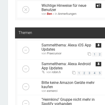
Wichtige Hinweise für neue
Benutzer
von
Ben
» in
Anmerkungen
Themen
Sammelthema: Alexa iOS App
Updates
von
Praecursor
1
2
Sammelthema: Alexa Android
App Updates
von
robin.h
1
2
3
4
5
Bitte keine Amazon Geräte mehr
kaufen
von
exmerci
"Heimkino" Gruppe nicht mehr in
Spotify vorhanden