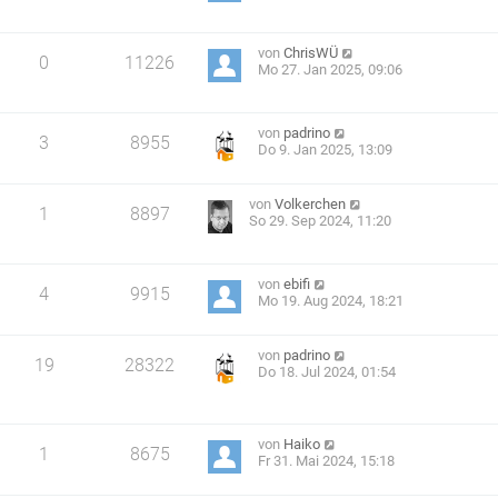
von
ChrisWÜ
0
11226
Mo 27. Jan 2025, 09:06
von
padrino
3
8955
Do 9. Jan 2025, 13:09
von
Volkerchen
1
8897
So 29. Sep 2024, 11:20
von
ebifi
4
9915
Mo 19. Aug 2024, 18:21
von
padrino
19
28322
Do 18. Jul 2024, 01:54
von
Haiko
1
8675
Fr 31. Mai 2024, 15:18