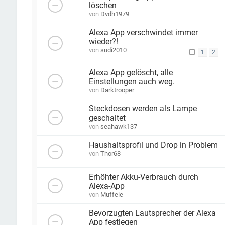
löschen
von
Dvdh1979
Alexa App verschwindet immer
wieder?!
von
sudi2010
1
2
Alexa App gelöscht, alle
Einstellungen auch weg.
von
Darktrooper
Steckdosen werden als Lampe
geschaltet
von
seahawk137
Haushaltsprofil und Drop in Problem
von
Thor68
Erhöhter Akku-Verbrauch durch
Alexa-App
von
Muffele
Bevorzugten Lautsprecher der Alexa
App festlegen