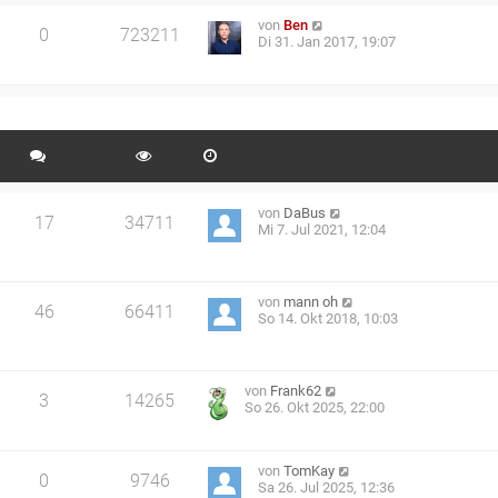
von
Ben
0
723211
Di 31. Jan 2017, 19:07
von
DaBus
17
34711
Mi 7. Jul 2021, 12:04
von
mann oh
46
66411
So 14. Okt 2018, 10:03
von
Frank62
3
14265
So 26. Okt 2025, 22:00
von
TomKay
0
9746
Sa 26. Jul 2025, 12:36