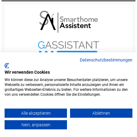
Datenschutzbestimmungen
Wir verwenden Cookies
Wir können diese zur Analyse unserer Besucherdaten platzieren, um unsere
Webseite zu verbessern, personalisierte Inhalte anzuzeigen und Ihnen ein
Startseite
Foren-Übersicht
großartiges Webseiten-Erlebnis zu bieten. Für weitere Informationen zu den
Werbung buchen
Kontakt
Impressum
von uns verwendeten Cookies öffnen Sie die Einstellungen.
Legende
Datenschutzerklärung
Alle akzeptieren
Ablehnen
Amazon ist eine Marke von Amazon.com, Inc.
Weitere Marken und Markennamen sind Eigentum ihrer jeweiligen Inhaber.
Nein, anpassen
Powered by
phpBB
© Copyright alefo.de - 2016-2025. Alle Rechte vorbehalten.