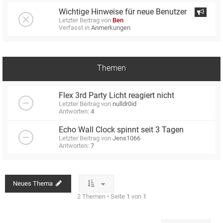
Wichtige Hinweise für neue Benutzer
Letzter Beitrag von
Ben
Verfasst in
Anmerkungen
Themen
Flex 3rd Party Licht reagiert nicht
Letzter Beitrag von
nulldr0id
Antworten:
4
Echo Wall Clock spinnt seit 3 Tagen
Letzter Beitrag von
Jens1066
Antworten:
7
Neues Thema
2 Themen • Seite
1
von
1