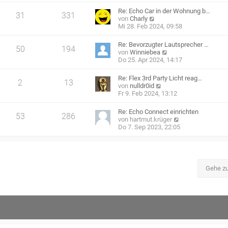
e
Re: Echo Car in der Wohnung b…
31
331
s
N
von
Charly
t
e
Mi 28. Feb 2024, 09:58
e
u
r
e
Re: Bevorzugter Lautsprecher …
B
50
194
s
N
von
Winniebea
e
t
e
Do 25. Apr 2024, 14:17
i
e
u
t
r
e
r
Re: Flex 3rd Party Licht reag…
B
2
13
s
a
N
von
nulldr0id
e
t
g
e
Fr 9. Feb 2024, 13:12
i
e
u
t
r
e
r
Re: Echo Connect einrichten
B
53
286
s
a
N
von
hartmut.krüger
e
t
g
e
Do 7. Sep 2023, 22:05
i
e
u
t
r
e
r
B
s
a
e
t
g
i
e
Gehe z
t
r
r
B
a
e
g
i
t
r
a
g