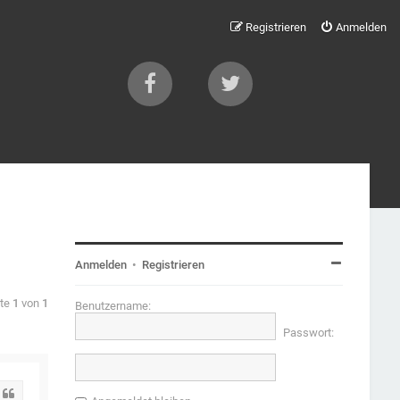
Registrieren
Anmelden
Anmelden
•
Registrieren
ite
1
von
1
Benutzername:
Passwort:
Zitat