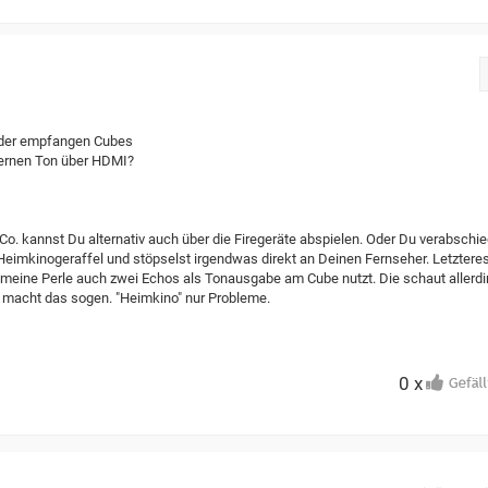
oder empfangen Cubes
xternen Ton über HDMI?
 Co. kannst Du alternativ auch über die Firegeräte abspielen. Oder Du verabschi
eimkinogeraffel und stöpselst irgendwas direkt an Deinen Fernseher. Letztere
meine Perle auch zwei Echos als Tonausgabe am Cube nutzt. Die schaut allerd
m macht das sogen. "Heimkino" nur Probleme.
0 x