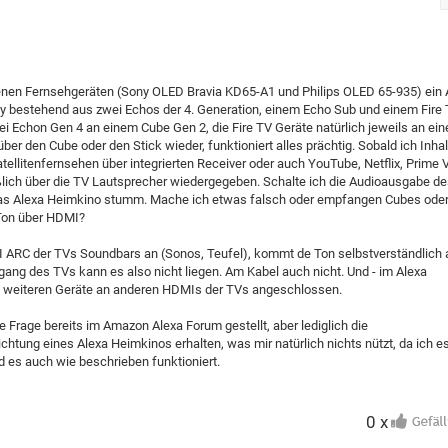
enen Fernsehgeräten (Sony OLED Bravia KD65-A1 und Philips OLED 65-935) ein 
ny bestehend aus zwei Echos der 4. Generation, einem Echo Sub und einem Fire
ei Echon Gen 4 an einem Cube Gen 2, die Fire TV Geräte natürlich jeweils an ei
ber den Cube oder den Stick wieder, funktioniert alles prächtig. Sobald ich Inha
tellitenfernsehen über integrierten Receiver oder auch YouTube, Netflix, Prime 
ßlich über die TV Lautsprecher wiedergegeben. Schalte ich die Audioausgabe d
das Alexa Heimkino stumm. Mache ich etwas falsch oder empfangen Cubes ode
 Ton über HDMI?
 ARC der TVs Soundbars an (Sonos, Teufel), kommt de Ton selbstverständlich
ng des TVs kann es also nicht liegen. Am Kabel auch nicht. Und - im Alexa
e weiteren Geräte an anderen HDMIs der TVs angeschlossen.
e Frage bereits im Amazon Alexa Forum gestellt, aber lediglich die
chtung eines Alexa Heimkinos erhalten, was mir natürlich nichts nützt, da ich es
d es auch wie beschrieben funktioniert.
0 x