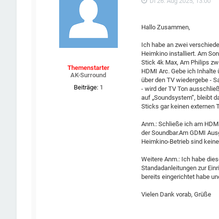
Di 26. Aug 2025, 13:00
Hallo Zusammen,
Ich habe an zwei verschied
Heimkino installiert. Am So
Stick 4k Max, Am Philips zw
Themenstarter
HDMI Arc. Gebe ich Inhalte ü
AK-Surround
über den TV wiedergebe - Sa
Beiträge:
1
- wird der TV Ton ausschlie
auf „Soundsystem“, bleibt 
Sticks gar keinen externen
Anm.: Schließe ich am HDMI
der Soundbar.Am GDMI Ausga
Heimkino-Betrieb sind kein
Weitere Anm.: Ich habe dies
Standadanleitungen zur Einri
bereits eingerichtet habe un
Vielen Dank vorab, Grüße