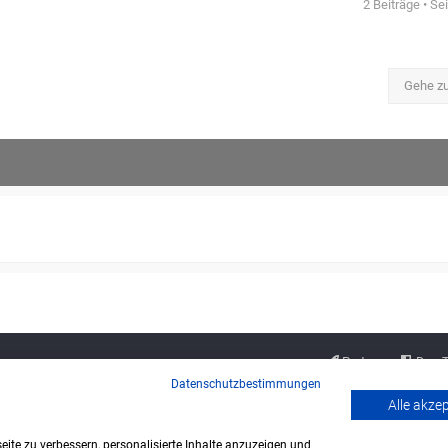
2 Beiträge • Se
Gehe z
Partner
Das 
Datenschutzbestimmungen
Alle akze
ite zu verbessern, personalisierte Inhalte anzuzeigen und