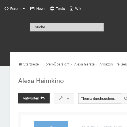
Forum
News
Tests
Wiki
Startseite
Foren-Übersicht
Alexa Geräte
Amazon Fire Ger
Alexa Heimkino
Antworten