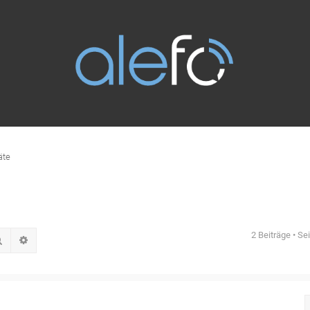
äte
2 Beiträge • Se
Suche
Erweiterte Suche