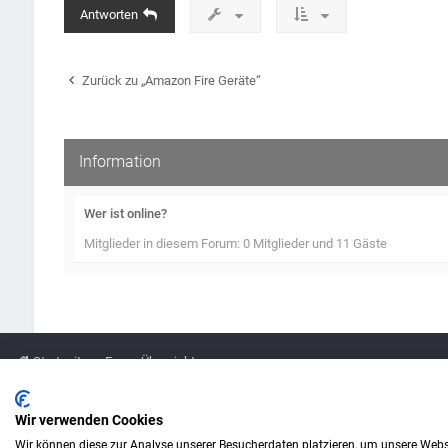
Antworten
Zurück zu „Amazon Fire Geräte“
Information
Wer ist online?
Mitglieder in diesem Forum: 0 Mitglieder und 11 Gäste
Startseite
Foren-Übersicht
Legende
Wir verwenden Cookies
Wir können diese zur Analyse unserer Besucherdaten platzieren, um unsere Webse