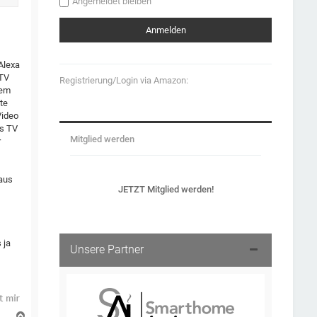
Angemeldet bleiben
Alexa
 TV
Registrierung/Login via Amazon:
nem
lte
Video
es TV
Mitglied werden
r
 aus
JETZT Mitglied werden!
 ja
Unsere Partner
N