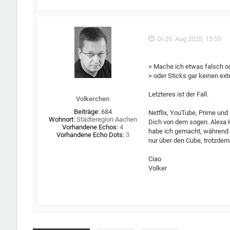
Di 26. Aug 2025, 15:55
> Mache ich etwas falsch 
> oder Sticks gar keinen e
Letzteres ist der Fall.
Volkerchen
Beiträge:
684
Netflix, YouTube, Prime und
Wohnort:
Städteregion Aachen
Dich von dem sogen. Alexa H
Vorhandene Echos:
4
habe ich gemacht, während 
Vorhandene Echo Dots:
3
nur über den Cube, trotzde
Ciao
Volker