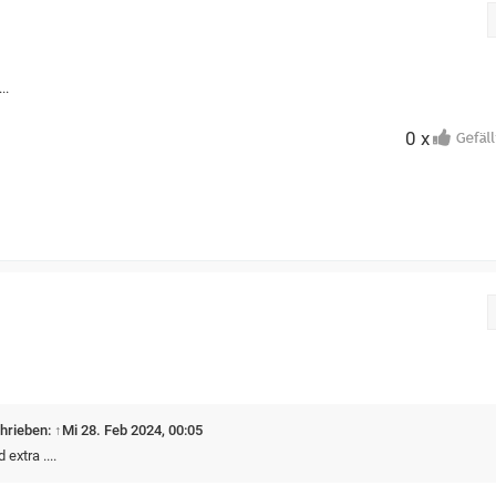
..
0 x
hrieben:
↑
Mi 28. Feb 2024, 00:05
extra ....