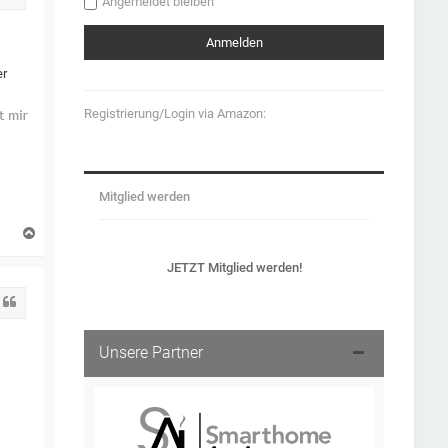
Angemeldet bleiben
er
Registrierung/Login via Amazon:
Mitglied werden
N
a
c
JETZT Mitglied werden!
h
o
Zitat
b
e
n
Unsere Partner