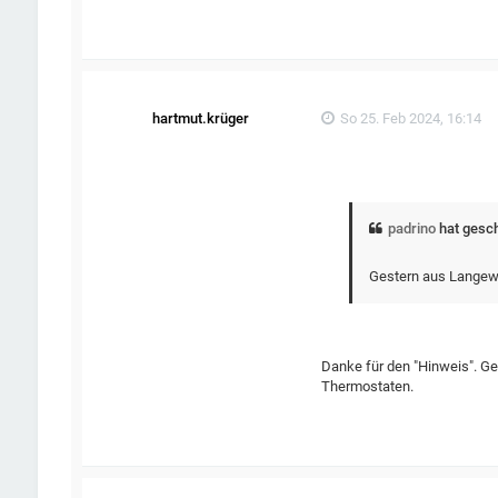
hartmut.krüger
So 25. Feb 2024, 16:14
padrino
hat gesc
Gestern aus Langewe
Danke für den "Hinweis". Ge
Thermostaten.