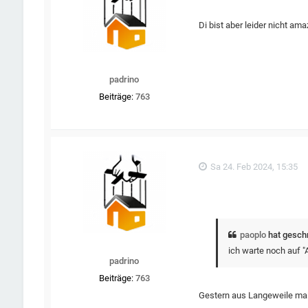
Di bist aber leider nicht am
padrino
Beiträge:
763
Sa 24. Feb 2024, 15:35
paoplo
hat gesch
ich warte noch auf "
padrino
Beiträge:
763
Gestern aus Langeweile mal 