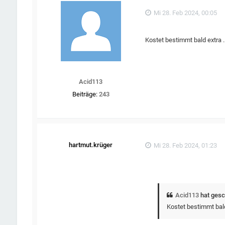
Mi 28. Feb 2024, 00:05
Kostet bestimmt bald extra ..
Acid113
Beiträge:
243
hartmut.krüger
Mi 28. Feb 2024, 01:23
Acid113
hat gesc
Kostet bestimmt bald 