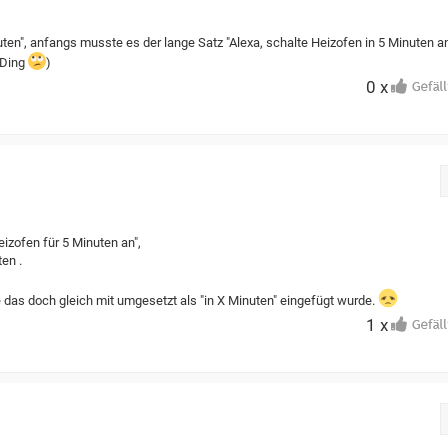
uten", anfangs musste es der lange Satz "Alexa, schalte Heizofen in 5 Minuten a
 Ding
)
0 x
eizofen für 5 Minuten an",
ten .
e das doch gleich mit umgesetzt als "in X Minuten" eingefügt wurde.
1 x