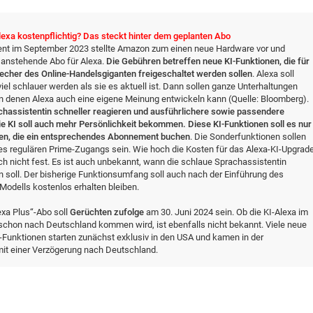
lexa kostenpflichtig? Das steckt hinter dem geplanten Abo
ent im September 2023 stellte Amazon zum einen neue Hardware vor und
 anstehende Abo für Alexa.
Die Gebühren betreffen neue KI-Funktionen, die für
echer des Online-Handelsgiganten freigeschaltet werden sollen
. Alexa soll
el schlauer werden als sie es aktuell ist. Dann sollen ganze Unterhaltungen
in denen Alexa auch eine eigene Meinung entwickeln kann (Quelle: Bloomberg).
chassistentin schneller reagieren und ausführlichere sowie passendere
e KI soll auch mehr Persönlichkeit bekommen. Diese KI-Funktionen soll es nur
ben, die ein entsprechendes Abonnement buchen
. Die Sonderfunktionen sollen
es regulären Prime-Zugangs sein. Wie hoch die Kosten für das Alexa-KI-Upgrad
och nicht fest. Es ist auch unbekannt, wann die schlaue Sprachassistentin
n soll. Der bisherige Funktionsumfang soll auch nach der Einführung des
Modells kostenlos erhalten bleiben.
lexa Plus“-Abo soll
Gerüchten zufolge
am 30. Juni 2024 sein. Ob die KI-Alexa im
hon nach Deutschland kommen wird, ist ebenfalls nicht bekannt. Viele neue
Funktionen starten zunächst exklusiv in den USA und kamen in der
mit einer Verzögerung nach Deutschland.