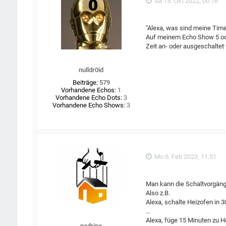
Sa 15. Okt 2022, 00:16
"Alexa, was sind meine Time
Auf meinem Echo Show 5 ode
Zeit an- oder ausgeschaltet 
nulldr0id
Beiträge:
579
Vorhandene Echos:
1
Vorhandene Echo Dots:
3
Vorhandene Echo Shows:
3
Mo 6. Feb 2023, 11:51
Man kann die Schaltvorgäng
Also z.B.
Alexa, schalte Heizofen in 
...
Alexa, füge 15 Minuten zu H
padrino