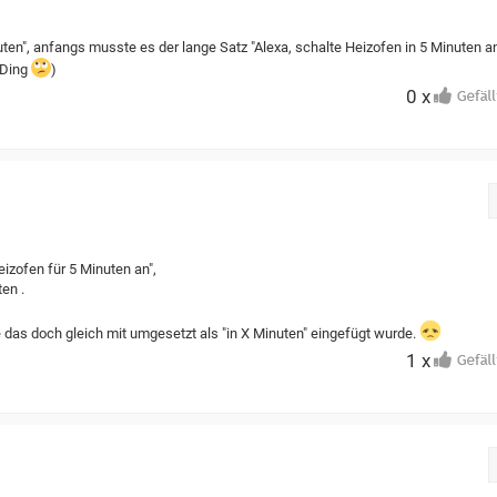
uten", anfangs musste es der lange Satz "Alexa, schalte Heizofen in 5 Minuten a
 Ding
)
0 x
eizofen für 5 Minuten an",
ten .
e das doch gleich mit umgesetzt als "in X Minuten" eingefügt wurde.
1 x