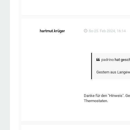
hartmut.krüger
So 25. Feb 2024, 16:14
padrino
hat gesc
Gestern aus Langewe
Danke für den "Hinweis". Ge
Thermostaten.