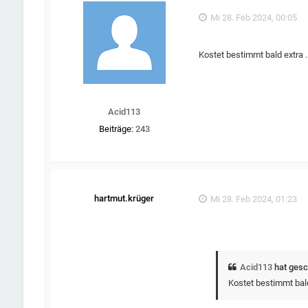
Mi 28. Feb 2024, 00:05
Kostet bestimmt bald extra ..
Acid113
Beiträge:
243
hartmut.krüger
Mi 28. Feb 2024, 01:23
Acid113
hat gesc
Kostet bestimmt bald 