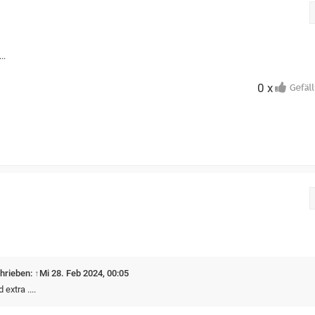
..
0 x
hrieben:
↑
Mi 28. Feb 2024, 00:05
extra ....