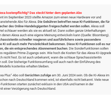
lexa kostenpflichtig? Das steckt hinter dem geplanten Abo
ent im September 2023 stellte Amazon zum einen neue Hardware vor und
 anstehende Abo für Alexa.
Die Gebühren betreffen neue KI-Funktionen, die für
echer des Online-Handelsgiganten freigeschaltet werden sollen
. Alexa soll
el schlauer werden als sie es aktuell ist. Dann sollen ganze Unterhaltungen
in denen Alexa auch eine eigene Meinung entwickeln kann (Quelle: Bloomberg).
chassistentin schneller reagieren und ausführlichere sowie passendere
e KI soll auch mehr Persönlichkeit bekommen. Diese KI-Funktionen soll es nur
ben, die ein entsprechendes Abonnement buchen
. Die Sonderfunktionen sollen
es regulären Prime-Zugangs sein. Wie hoch die Kosten für das Alexa-KI-Upgrad
och nicht fest. Es ist auch unbekannt, wann die schlaue Sprachassistentin
n soll. Der bisherige Funktionsumfang soll auch nach der Einführung des
Modells kostenlos erhalten bleiben.
lexa Plus“-Abo soll
Gerüchten zufolge
am 30. Juni 2024 sein. Ob die KI-Alexa im
hon nach Deutschland kommen wird, ist ebenfalls nicht bekannt. Viele neue
Funktionen starten zunächst exklusiv in den USA und kamen in der
mit einer Verzögerung nach Deutschland.