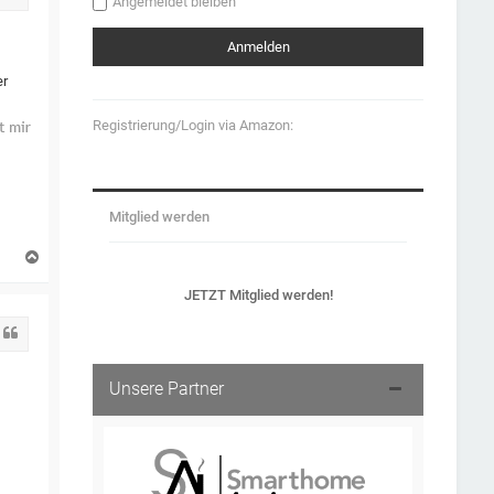
Angemeldet bleiben
er
Registrierung/Login via Amazon:
Mitglied werden
N
a
c
JETZT Mitglied werden!
h
o
Zitat
b
e
n
Unsere Partner