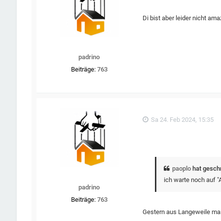
Di bist aber leider nicht am
padrino
Beiträge:
763
Sa 24. Feb 2024, 15:35
paoplo
hat gesch
ich warte noch auf "
padrino
Beiträge:
763
Gestern aus Langeweile mal 