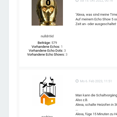
Sa 15. Okt 2022, 00:16
"Alexa, was sind meine Time
Auf meinem Echo Show 5 ode
Zeit an- oder ausgeschaltet 
nulldr0id
Beiträge:
579
Vorhandene Echos:
1
Vorhandene Echo Dots:
3
Vorhandene Echo Shows:
3
Mo 6. Feb 2023, 11:51
Man kann die Schaltvorgäng
Also z.B.
Alexa, schalte Heizofen in 
...
Alexa, füge 15 Minuten zu H
padrino