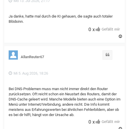
Mo 13. Jul 2026, 21:17
Ja danke, hatte mal durch die KI gehauen, die sagte auch totaler
Blödsinn.
0 x
N
a
c
h
o
Zitat
AllanReuter67
b
e
n
Mi 5. Aug 2026, 18:26
Bei DNS-Problemen muss man nicht immer direkt den Router
zurücksetzen. Oft reicht schon ein Neustart des Routers, damit der
DNS-Cache geleert wird. Manche Modelle bieten auch eine Option im
Menü unter Internet/Verbindung, andere nicht. Die Info kommt
meistens aus Erfahrungswerten bei ähnlichen Fehlerbildern, aber ob
es bei dir hilft, hängt von der Ursache ab.
0 x
N