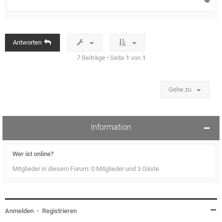
a
c
h
o
b
Antworten
e
n
7 Beiträge • Seite
1
von
1
Gehe zu
Information
Wer ist online?
Mitglieder in diesem Forum: 0 Mitglieder und 3 Gäste
Anmelden
•
Registrieren