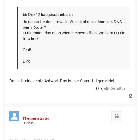
Dirk12
hat geschrieben:
↑
Ja danke für den Hinweis. Wie lösche ich denn den DNS
beim Router?
Funktioniert das dann wieder einwandfrei? Wo hast Du die
Info her?
Gruß
Dirk
Das ist keine echte Antwort. Das ist nur Spam. Ist gemeldet
0 x
N
a
c
h
o
Zitat
Themenstarter
b
Dirk12
e
n