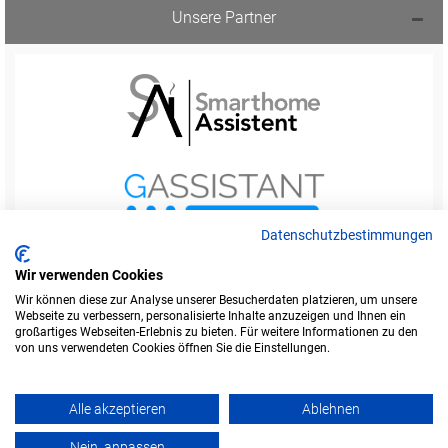
Unsere Partner
Datenschutzbestimmungen
Wir verwenden Cookies
Wir können diese zur Analyse unserer Besucherdaten platzieren, um unsere
Webseite zu verbessern, personalisierte Inhalte anzuzeigen und Ihnen ein
Startseite
Foren-Übersicht
großartiges Webseiten-Erlebnis zu bieten. Für weitere Informationen zu den
Werbung buchen
Kontakt
Impressum
von uns verwendeten Cookies öffnen Sie die Einstellungen.
Legende
Datenschutzerklärung
Alle akzeptieren
Ablehnen
Amazon ist eine Marke von Amazon.com, Inc.
Weitere Marken und Markennamen sind Eigentum ihrer jeweiligen Inhaber.
Nein, anpassen