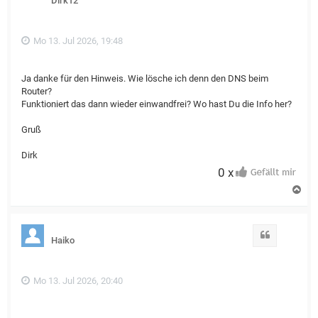
Dirk12
e
n
Mo 13. Jul 2026, 19:48
Ja danke für den Hinweis. Wie lösche ich denn den DNS beim
Router?
Funktioniert das dann wieder einwandfrei? Wo hast Du die Info her?
Gruß
Dirk
0 x
N
a
c
h
o
Zitat
Haiko
b
e
n
Mo 13. Jul 2026, 20:40