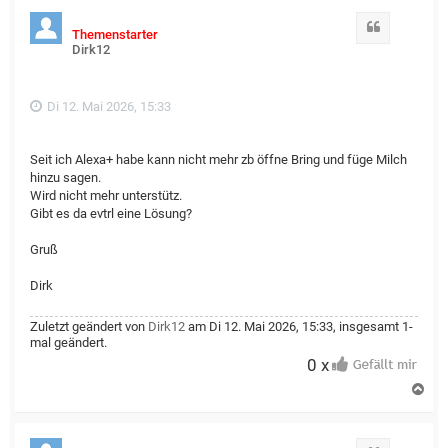
Zitat
Themenstarter
Dirk12
Di 12. Mai 2026, 15:33
Seit ich Alexa+ habe kann nicht mehr zb öffne Bring und füge Milch
hinzu sagen.
Wird nicht mehr unterstütz.
Gibt es da evtrl eine Lösung?
Gruß
Dirk
Zuletzt geändert von
Dirk12
am Di 12. Mai 2026, 15:33, insgesamt 1-
mal geändert.
0 x
N
a
c
h