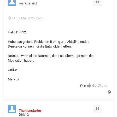
o
Zitat
markus.sixt
b
e
n
Fr 15. Mai 2026, 06:25
Hallo Dirk12,
Habe das gleiche Problem mit bring und Abfallkalender.
Denke da können nur die Entwickler helfen.
Drücken wir mal die Daumen, dass sie überhaupt noch die
Motivation haben.
Grüße
Markus
0 x
N
a
c
h
o
Zitat
Themenstarter
b
Dirk12
e