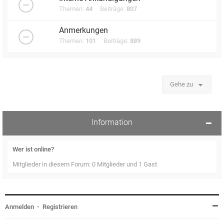
Themen:
44
Beiträge:
807
Anmerkungen
Themen:
101
Beiträge:
889
Gehe zu
Information
Wer ist online?
Mitglieder in diesem Forum: 0 Mitglieder und 1 Gast
Anmelden
•
Registrieren