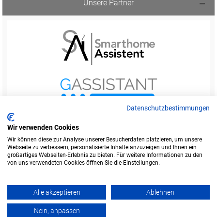
Unsere Partner
Datenschutzbestimmungen
Wir verwenden Cookies
Wir können diese zur Analyse unserer Besucherdaten platzieren, um unsere
Webseite zu verbessern, personalisierte Inhalte anzuzeigen und Ihnen ein
Startseite
Foren-Übersicht
großartiges Webseiten-Erlebnis zu bieten. Für weitere Informationen zu den
Werbung buchen
Kontakt
Impressum
von uns verwendeten Cookies öffnen Sie die Einstellungen.
Legende
Datenschutzerklärung
Alle akzeptieren
Ablehnen
Amazon ist eine Marke von Amazon.com, Inc.
Weitere Marken und Markennamen sind Eigentum ihrer jeweiligen Inhaber.
Nein, anpassen
Powered by
phpBB