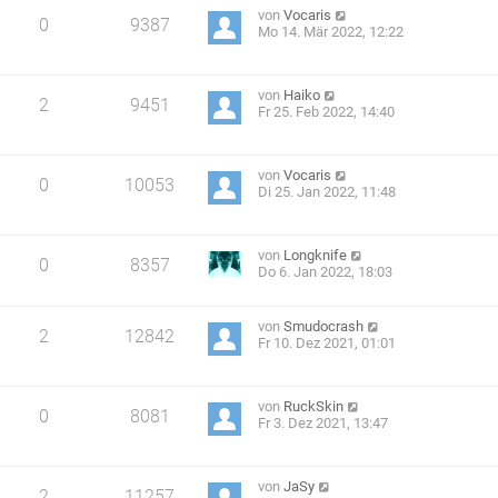
von
Vocaris
0
9387
Mo 14. Mär 2022, 12:22
von
Haiko
2
9451
Fr 25. Feb 2022, 14:40
von
Vocaris
0
10053
Di 25. Jan 2022, 11:48
von
Longknife
0
8357
Do 6. Jan 2022, 18:03
von
Smudocrash
2
12842
Fr 10. Dez 2021, 01:01
von
RuckSkin
0
8081
Fr 3. Dez 2021, 13:47
von
JaSy
2
11257