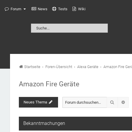
Forum
News
Tests
Wiki
Startseite
Foren-Übersicht
Alexa Geräte
Amazon Fire Ger
Amazon Fire Geräte
Suche
Neues Thema
Erw
Bekanntmachungen