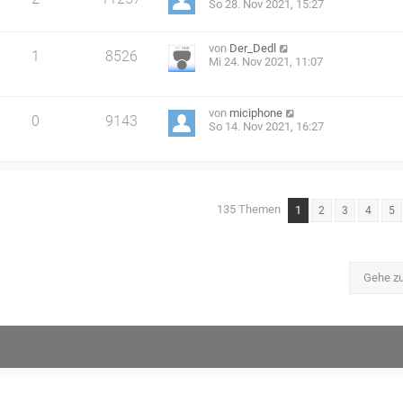
So 28. Nov 2021, 15:27
von
Der_Dedl
1
8526
Mi 24. Nov 2021, 11:07
von
miciphone
0
9143
So 14. Nov 2021, 16:27
135 Themen
1
2
3
4
5
Gehe z