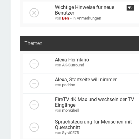
Wichtige Hinweise für neue
Benutzer
von
Ben
» in
Anmerkungen
Themen
Alexa Heimkino
von
AK-Surround
Alexa, Startseite will nimmer
von
padrino
FireTV 4K Max und wechseln der TV
Eingänge
von
monkihell
Sprachsteuerung für Menschen mit
Querschnitt
von
Sylvi0575