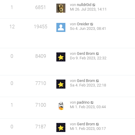
von
nulldr0id
1
6851
Mi 26. Jul 2023, 14:11
von
Oreider
12
19455
So 4. Jun 2023, 08:41
von
Gerd Brom
0
8409
Do 9. Feb 2023, 22:32
von
Gerd Brom
0
7710
Sa 4. Feb 2023, 22:18
von
padrino
1
7100
Mi 1. Feb 2023, 03:44
von
Gerd Brom
0
7187
Mi 1. Feb 2023, 00:17