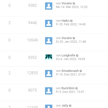
von
Vocaris
0
9382
Mo 14. Mär 2022, 12:22
von
Haiko
2
9446
Fr 25. Feb 2022, 14:40
von
Vocaris
0
10049
Di 25. Jan 2022, 11:48
von
Longknife
0
8352
Do 6. Jan 2022, 18:03
von
Smudocrash
2
12835
Fr 10. Dez 2021, 01:01
von
RuckSkin
0
8075
Fr 3. Dez 2021, 13:47
von
JaSy
2
11245