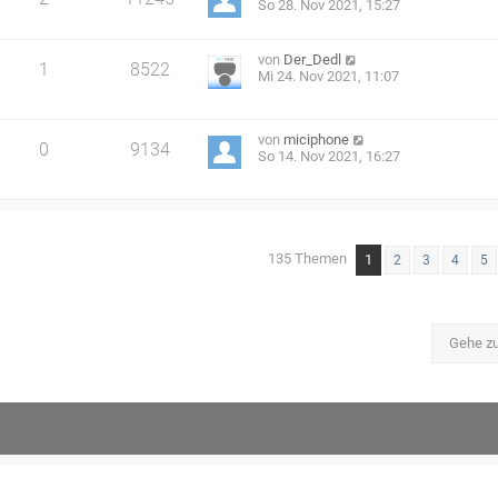
So 28. Nov 2021, 15:27
von
Der_Dedl
1
8522
Mi 24. Nov 2021, 11:07
von
miciphone
0
9134
So 14. Nov 2021, 16:27
135 Themen
1
2
3
4
5
Gehe z