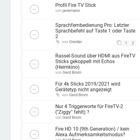
Profil Fire TV Stick
von
janemann
Sprachfernbedienung Pro: Letzter
Sprachbefehl auf Taste 1 oder Taste
2
von
Oreider
1
2
Rassel-Sound über HDMI aus FireTV
Sticks gekoppelt mit Echos
(Heimkino)
von
Gerd Brom
Für 4k Sticks 2019/2021 wird
Gerätetyp nicht angezeigt
von
Gerd Brom
Nur 4 Triggerworte für FireTV-2
("Ziggy" fehlt) ?
von
Gerd Brom
Fire HD 10 (9th Generation) / kein
Alexa Aufmerksamkeitsmodus?
von
Gerd Brom