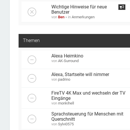
Wichtige Hinweise für neue
Benutzer
von
Ben
» in
Anmerkungen
Themen
Alexa Heimkino
von
AK-Surround
Alexa, Startseite will nimmer
von
padrino
FireTV 4K Max und wechseln der TV
Eingänge
von
monkihell
Sprachsteuerung für Menschen mit
Querschnitt
von
Sylvi0575