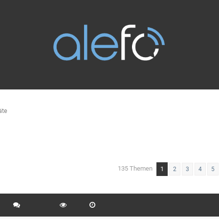
äte
135 Themen
1
eiterte Suche
2
3
4
5