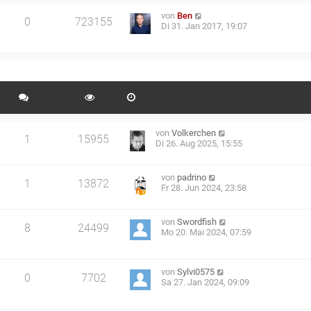
von
Ben
0
723155
Di 31. Jan 2017, 19:07
von
Volkerchen
1
15955
Di 26. Aug 2025, 15:55
von
padrino
1
13872
Fr 28. Jun 2024, 23:58
von
Swordfish
8
24499
Mo 20. Mai 2024, 07:59
von
Sylvi0575
0
7702
Sa 27. Jan 2024, 09:09