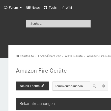
Forum
News
Tests
Wiki
Startseite
Foren-Übersicht
Alexa Geräte
Amazon Fire Ger
Amazon Fire Geräte
Suche
Neues Thema
Erw
Bekanntmachungen