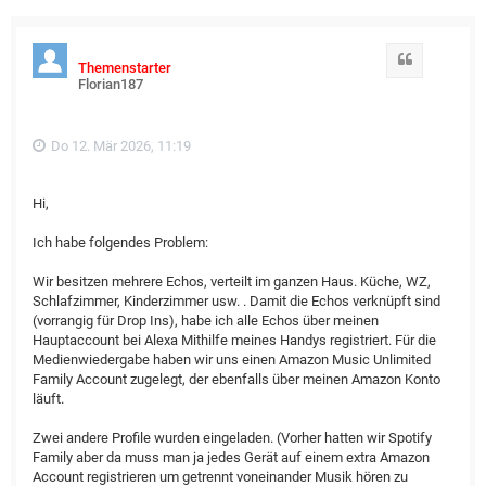
Zitat
Themenstarter
Florian187
Do 12. Mär 2026, 11:19
Hi,
Ich habe folgendes Problem:
Wir besitzen mehrere Echos, verteilt im ganzen Haus​. Küche, WZ,
Schlafzimmer, Kinderzimmer usw. . Damit die Echos verknüpft sind
(vorrangig für Drop Ins), habe ich alle Echos über meinen
Hauptaccount bei Alexa Mithilfe meines Handys registriert. Für die
Medienwiedergabe haben wir uns einen Amazon Music Unlimited
Family Account zugelegt, der ebenfalls über meinen Amazon Konto
läuft.
Zwei andere Profile wurden eingeladen. (Vorher hatten wir Spotify
Family aber da muss man ja jedes Gerät auf einem extra Amazon
Account registrieren um getrennt voneinander Musik hören zu