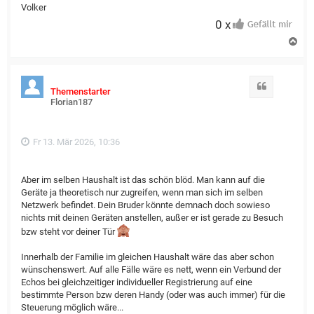
Volker
0 x
N
a
c
h
o
Zitat
Themenstarter
b
Florian187
e
n
Fr 13. Mär 2026, 10:36
Aber im selben Haushalt ist das schön blöd. Man kann auf die
Geräte ja theoretisch nur zugreifen, wenn man sich im selben
Netzwerk befindet. Dein Bruder könnte demnach doch sowieso
nichts mit deinen Geräten anstellen, außer er ist gerade zu Besuch
bzw steht vor deiner Tür
Innerhalb der Familie im gleichen Haushalt wäre das aber schon
wünschenswert. Auf alle Fälle wäre es nett, wenn ein Verbund der
Echos bei gleichzeitiger individueller Registrierung auf eine
bestimmte Person bzw deren Handy (oder was auch immer) für die
Steuerung möglich wäre...