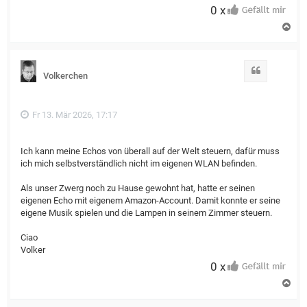
0 x
N
a
c
h
o
Zitat
Volkerchen
b
e
n
Fr 13. Mär 2026, 17:17
Ich kann meine Echos von überall auf der Welt steuern, dafür muss
ich mich selbstverständlich nicht im eigenen WLAN befinden.
Als unser Zwerg noch zu Hause gewohnt hat, hatte er seinen
eigenen Echo mit eigenem Amazon-Account. Damit konnte er seine
eigene Musik spielen und die Lampen in seinem Zimmer steuern.
Ciao
Volker
0 x
N
a
c