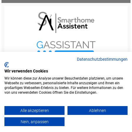
Datenschutzbestimmungen
Wir verwenden Cookies
Wir können diese zur Analyse unserer Besucherdaten platzieren, um unsere
Webseite zu verbessern, personalisierte Inhalte anzuzeigen und Ihnen ein
Startseite
Foren-Übersicht
großartiges Webseiten-Erlebnis zu bieten. Für weitere Informationen zu den
Werbung buchen
Kontakt
Impressum
von uns verwendeten Cookies öffnen Sie die Einstellungen.
Legende
Datenschutzerklärung
Alle akzeptieren
Ablehnen
Amazon ist eine Marke von Amazon.com, Inc.
Weitere Marken und Markennamen sind Eigentum ihrer jeweiligen Inhaber.
Nein, anpassen
Powered by
phpBB
© Copyright alefo.de - 2016-2025. Alle Rechte vorbehalten.