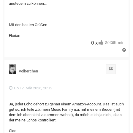
ansteuern zu können...
Mit den besten Grüßen
Florian
0 x
N
a
c
h
o
Zitat
Volkerchen
b
e
n
Do 12. Mär 2026, 20:12
Ja, jeder Echo gehört zu genau einem Amazon-Account. Das ist auch
gut so, ich teile z.b. mein Music Family u.a. mit meinem Bruder (mit
dem ich aber nicht zusammen wohne), da möchte ich ja nicht, dass
der meine Echos kontrolliert.
Ciao