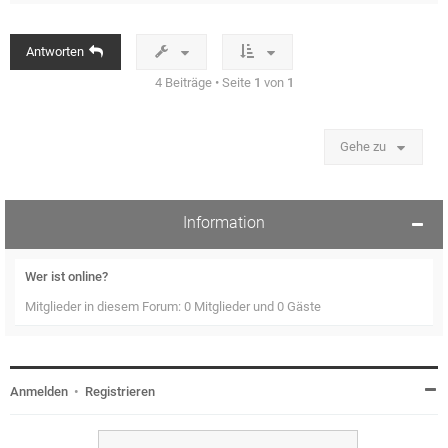
h
o
b
Antworten
e
n
4 Beiträge • Seite
1
von
1
Gehe zu
Information
Wer ist online?
Mitglieder in diesem Forum: 0 Mitglieder und 0 Gäste
Anmelden
•
Registrieren