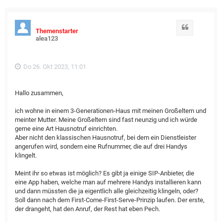
Zitat
Themenstarter
alea123
Do 26. Okt 2023, 11:01
Hallo zusammen,
ich wohne in einem 3-Generationen-Haus mit meinen Großeltern und
meinter Mutter. Meine Großeltern sind fast neunzig und ich würde
gerne eine Art Hausnotruf einrichten.
Aber nicht den klassischen Hausnotruf, bei dem ein Dienstleister
angerufen wird, sondern eine Rufnummer, die auf drei Handys
klingelt.
Meint ihr so etwas ist möglich? Es gibt ja einige SIP-Anbieter, die
eine App haben, welche man auf mehrere Handys installieren kann
und dann müssten die ja eigentlich alle gleichzeitig klingeln, oder?
Soll dann nach dem First-Come-First-Serve-Prinzip laufen. Der erste,
der drangeht, hat den Anruf, der Rest hat eben Pech.