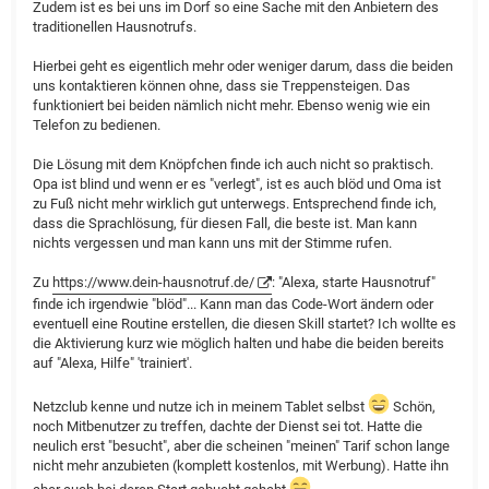
Zudem ist es bei uns im Dorf so eine Sache mit den Anbietern des
traditionellen Hausnotrufs.
Hierbei geht es eigentlich mehr oder weniger darum, dass die beiden
uns kontaktieren können ohne, dass sie Treppensteigen. Das
funktioniert bei beiden nämlich nicht mehr. Ebenso wenig wie ein
Telefon zu bedienen.
Die Lösung mit dem Knöpfchen finde ich auch nicht so praktisch.
Opa ist blind und wenn er es "verlegt", ist es auch blöd und Oma ist
zu Fuß nicht mehr wirklich gut unterwegs. Entsprechend finde ich,
dass die Sprachlösung, für diesen Fall, die beste ist. Man kann
nichts vergessen und man kann uns mit der Stimme rufen.
Zu
https://www.dein-hausnotruf.de/
: "Alexa, starte Hausnotruf"
finde ich irgendwie "blöd"... Kann man das Code-Wort ändern oder
eventuell eine Routine erstellen, die diesen Skill startet? Ich wollte es
die Aktivierung kurz wie möglich halten und habe die beiden bereits
auf "Alexa, Hilfe" 'trainiert'.
Netzclub kenne und nutze ich in meinem Tablet selbst
Schön,
noch Mitbenutzer zu treffen, dachte der Dienst sei tot. Hatte die
neulich erst "besucht", aber die scheinen "meinen" Tarif schon lange
nicht mehr anzubieten (komplett kostenlos, mit Werbung). Hatte ihn