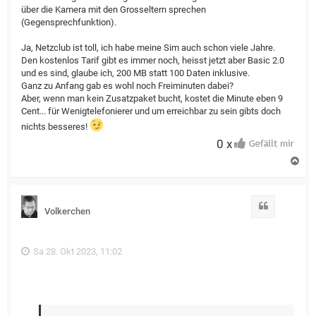
über die Kamera mit den Grosseltern sprechen
(Gegensprechfunktion).
Ja, Netzclub ist toll, ich habe meine Sim auch schon viele Jahre.
Den kostenlos Tarif gibt es immer noch, heisst jetzt aber Basic 2.0
und es sind, glaube ich, 200 MB statt 100 Daten inklusive.
Ganz zu Anfang gab es wohl noch Freiminuten dabei?
Aber, wenn man kein Zusatzpaket bucht, kostet die Minute eben 9
Cent... für Wenigtelefonierer und um erreichbar zu sein gibts doch
nichts besseres!
0 x
N
a
c
h
o
Zitat
Volkerchen
b
e
n
Sa 28. Okt 2023, 11:02