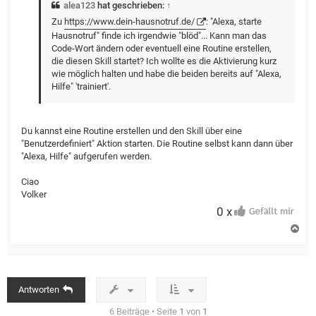
alea123
hat geschrieben:
↑
Zu
https://www.dein-hausnotruf.de/
: "Alexa, starte
Hausnotruf" finde ich irgendwie "blöd"... Kann man das
Code-Wort ändern oder eventuell eine Routine erstellen,
die diesen Skill startet? Ich wollte es die Aktivierung kurz
wie möglich halten und habe die beiden bereits auf "Alexa,
Hilfe" 'trainiert'.
Du kannst eine Routine erstellen und den Skill über eine
"Benutzerdefiniert" Aktion starten. Die Routine selbst kann dann über
"Alexa, Hilfe" aufgerufen werden.
Ciao
Volker
0 x
N
a
c
h
o
b
Antworten
e
n
6 Beiträge • Seite
1
von
1