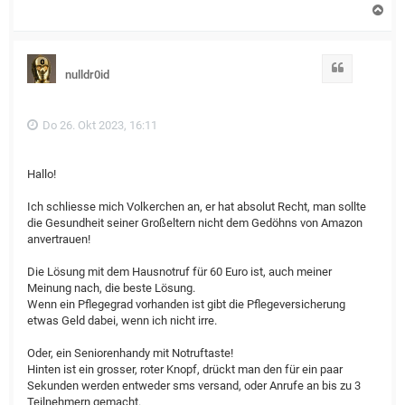
N
a
c
h
o
Zitat
nulldr0id
b
e
n
Do 26. Okt 2023, 16:11
Hallo!
Ich schliesse mich Volkerchen an, er hat absolut Recht, man sollte
die Gesundheit seiner Großeltern nicht dem Gedöhns von Amazon
anvertrauen!
Die Lösung mit dem Hausnotruf für 60 Euro ist, auch meiner
Meinung nach, die beste Lösung.
Wenn ein Pflegegrad vorhanden ist gibt die Pflegeversicherung
etwas Geld dabei, wenn ich nicht irre.
Oder, ein Seniorenhandy mit Notruftaste!
Hinten ist ein grosser, roter Knopf, drückt man den für ein paar
Sekunden werden entweder sms versand, oder Anrufe an bis zu 3
Teilnehmern gemacht.