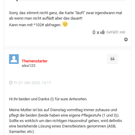
Sorry, das stimmt nicht ganz, die Karte "läuft" zwar irgendwann mal
ab wenn man nicht auflädt aber das dauert!
Kann man mit *102# abfragen.
0 x
N
a
c
h
o
Zitat
Themenstarter
b
alea123
e
n
Fr 27. Okt 2023, 15:17
Hi ihr beiden und Danke (!) für eure Antworten.
Meine Mutter ist bis auf Dienstag vormittag immer zuhause und
pflegt die beiden (beide haben eine eigene Pflegestufe (1 und 3)).
Sollte es wirklich um den richtigen Hausnotruf gehen, wird definitiv
eine bestehende Lösung eines Dienstleisters genommen (ASB,
Samariter, etc).