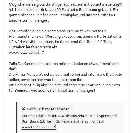
Möglicherweise gibts die Dinger auch schon mit Sprachsteuerung?!
Ich habe mal eins für knapp 20 Euro beim Rossmann gekauft. Ein
ganz einfaches Telefon ohne Farbdisplay und Internet, mit einer
Lasche zum umhängen.
Dazu empfehle ich die kostenlose SIM-Karte von Netzclub!
Hier musst man zwar Werbung akzeptieren, aber die Karte hat dafür
KEINEN Aktivitätszeitraum, im Sponsored Surf Basic 2.0 Tarif,
Guthaben läuft also nicht ab!
www.netzclub.net
Falls Du Kameras installieren möchtest oder es etwas "mehr" sein
darf:
Die Firma "Verisure", schau dort mal vorbei und informiere Dich bitte
selber, bevor ich hier was falsches schreibe.
Ist nicht ganz billig aber es gibt umfangreiche Features, auch extra
für Senioren, wie auch einen Knopf zum umhängen!
nulldr0id
hat geschrieben:
↑
Karte hat dafür KEINEN Aktivitätszeitraum, im Sponsored
Surf Basic 2.0 Tarif, Guthaben läuft also nicht ab!
www.netzclub.net