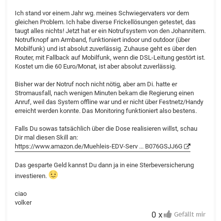
Ich stand vor einem Jahr wg. meines Schwiegervaters vor dem
gleichen Problem. Ich habe diverse Frickellösungen getestet, das
taugt alles nichts! Jetzt hat er ein Notrufsystem von den Johannitern.
Notrufknopf am Armband, funktioniert indoor und outdoor (über
Mobilfunk) und ist absolut zuverlässig. Zuhause geht es über den
Router, mit Fallback auf Mobilfunk, wenn die DSL-Leitung gestört ist.
Kostet um die 60 Euro/Monat, ist aber absolut zuverlässig.
Bisher war der Notruf noch nicht nötig, aber am Di. hatte er
Stromausfall, nach wenigen Minuten bekam die Regierung einen
Anruf, weil das System offline war und er nicht über Festnetz/Handy
erreicht werden konnte. Das Monitoring funktioniert also bestens.
Falls Du sowas tatsächlich über die Dose realisieren willst, schau
Dir mal diesen Skill an:
https://www.amazon.de/Muehleis-EDV-Serv ... B076GSJJ6G
Das gesparte Geld kannst Du dann ja in eine Sterbeversicherung
investieren.
ciao
volker
0 x