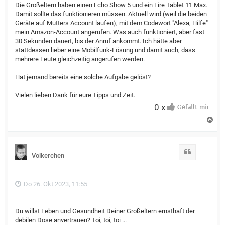
Die Großeltern haben einen Echo Show 5 und ein Fire Tablet 11 Max.
Damit sollte das funktionieren müssen. Aktuell wird (weil die beiden
Geräte auf Mutters Account laufen), mit dem Codewort "Alexa, Hilfe"
mein Amazon-Account angerufen. Was auch funktioniert, aber fast
30 Sekunden dauert, bis der Anruf ankommt. Ich hätte aber
stattdessen lieber eine Mobilfunk-Lösung und damit auch, dass
mehrere Leute gleichzeitig angerufen werden.
Hat jemand bereits eine solche Aufgabe gelöst?
Vielen lieben Dank für eure Tipps und Zeit.
0 x
N
a
c
h
o
Zitat
Volkerchen
b
e
n
Do 26. Okt 2023, 11:55
Du willst Leben und Gesundheit Deiner Großeltern ernsthaft der
debilen Dose anvertrauen? Toi, toi, toi ...