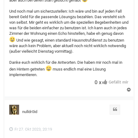
aber auch bei deren Start gebucht gehabt
Und noch mal um sicherzustellen: Ich wäre und bin auf jeden Fall
bereit Geld für die passende Lösungzu bezahlen. Das versteht sich
von selbst. Mir geht es wirklich um die speziellen Begebenheiten und
was für die beiden einfacher zu benutzen ist. Ich kann auch in jedes
Zimmer der Wohnung einen Echo hinstellen, habe eh genug davon
Und wie gesagt, einen standard Hausnotrufdienst zu benutzen
wäre auch kein Problem, aber aktuell noch nicht wirklich notwendig
(außer vielleicht Dienstag vormittag).
Danke euch wirklich für die Antworten. Die haben mir noch mal in
den Hintern getreten
muss endlich mal eine Lösung
implementieren.
0 x
N
a
c
h
o
Zitat
nulldr0id
b
e
n
Fr 27. Okt 2023, 20:19