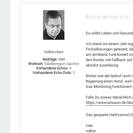
Do 26. Okt 2023, 11:55
Du willst Leben und Gesundhe
Ich stand vor einem Jahr w
Frickellösungen getestet, da
Volkerchen
am Armband, funktioniert in
Beiträge:
684
den Router, mit Fallback auf
Wohnort:
Städteregion Aachen
absolut zuverlässig.
Vorhandene Echos:
4
Vorhandene Echo Dots:
3
Bisher war der Notruf noch 
Regierung einen Anruf, weil
Das Monitoring funktioniert
Falls Du sowas tatsächlich ü
https://www.amazon.de/Mue
Das gesparte Geld kannst Du
ciao
volker