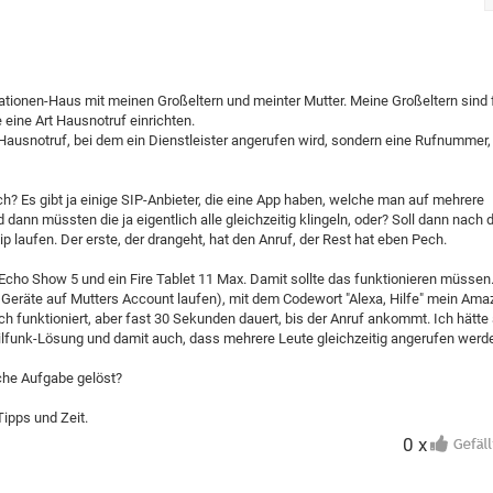
tionen-Haus mit meinen Großeltern und meinter Mutter. Meine Großeltern sind 
 eine Art Hausnotruf einrichten.
Hausnotruf, bei dem ein Dienstleister angerufen wird, sondern eine Rufnummer,
ch? Es gibt ja einige SIP-Anbieter, die eine App haben, welche man auf mehrere
 dann müssten die ja eigentlich alle gleichzeitig klingeln, oder? Soll dann nach
ip laufen. Der erste, der drangeht, hat den Anruf, der Rest hat eben Pech.
Echo Show 5 und ein Fire Tablet 11 Max. Damit sollte das funktionieren müssen
en Geräte auf Mutters Account laufen), mit dem Codewort "Alexa, Hilfe" mein Ama
 funktioniert, aber fast 30 Sekunden dauert, bis der Anruf ankommt. Ich hätte
ilfunk-Lösung und damit auch, dass mehrere Leute gleichzeitig angerufen werd
che Aufgabe gelöst?
Tipps und Zeit.
0 x