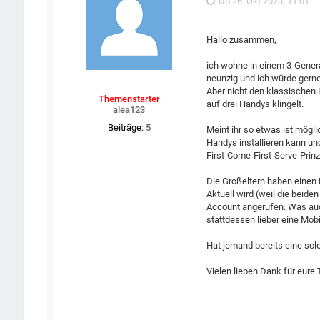
Do 26. Okt 2023, 11:01
Hallo zusammen,
ich wohne in einem 3-Genera
neunzig und ich würde gerne
Aber nicht den klassischen 
Themenstarter
auf drei Handys klingelt.
alea123
Beiträge:
5
Meint ihr so etwas ist mögli
Handys installieren kann und
First-Come-First-Serve-Prinz
Die Großeltern haben einen 
Aktuell wird (weil die beid
Account angerufen. Was auch
stattdessen lieber eine Mob
Hat jemand bereits eine sol
Vielen lieben Dank für eure 