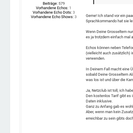
Beiträge:
579
Vorhandene Echos:
1
Vorhandene Echo Dots:
3
Gerne! Ich stand vor ein p
Vorhandene Echo Shows:
3
Sprachkommando hat sie lei
Wenn Deine Grosseltern nur 
es ja trotzdem einfach mal 
Echos können neben Telefo
(vielleicht auch zusätzlich
verwenden.
In Deinem Fall macht eine 
sobald Deine Grosseltern 
was los ist und über die K
Ja, Netzclub ist toll, ich h
Den kostenlos Tarif gibt es 
Daten inklusive.
Ganz zu Anfang gab es wohl
Aber, wenn man kein Zusatzp
erreichbar zu sein gibts do