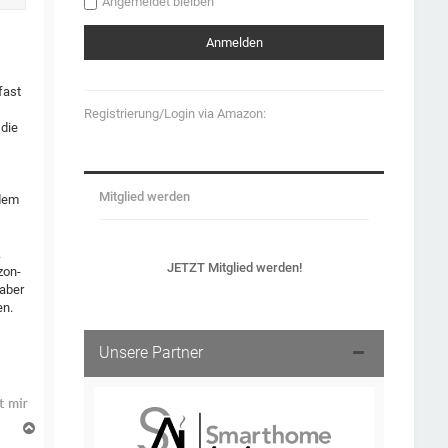
Angemeldet bleiben
fast
Registrierung/Login via Amazon:
 die
Mitglied werden
 dem
.
JETZT Mitglied werden!
zon-
 aber
en.
Unsere Partner
N
a