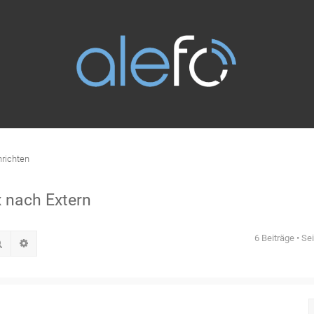
richten
 nach Extern
6 Beiträge • Se
Suche
Erweiterte Suche