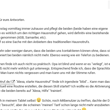
für eure Antworten.
enstag vormittag immer zuhause und pflegt die beiden (beide haben eine eigene
te es wirklich um den richtigen Hausnotruf gehen, wird definitiv eine bestehende
s genommen (ASB, Samariter, etc).
f so eine Sache mit den Anbietern des traditionellen Hausnotrufs.
mehr oder weniger darum, dass die beiden uns kontaktieren können ohne, dass s
niert bei beiden nämlich nicht mehr. Ebenso wenig wie ein Telefon zu bedienen.
 finde ich auch nicht so praktisch. Opa ist blind und wenn er es "verlegt", ist 
ß nicht mehr wirklich gut unterwegs. Entsprechend finde ich, dass die Sprachlö
ist. Man kann nichts vergessen und man kann uns mit der Stimme rufen.
truf.de/
: "Alexa, starte Hausnotruf" finde ich irgendwie "blöd"... Kann man das
ll eine Routine erstellen, die diesen Skill startet? Ich wollte es die Aktivierun
ie beiden bereits auf "Alexa, Hilfe" 'trainiert'.
ch in meinem Tablet selbst
Schön, noch Mitbenutzer zu treffen, dachte der D
rst "besucht", aber die scheinen "meinen" Tarif schon lange nicht mehr anzubieten