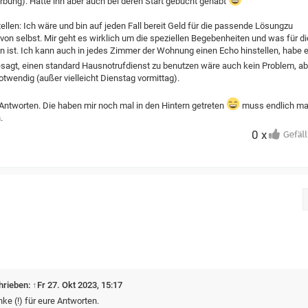
rbung). Hatte ihn aber auch bei deren Start gebucht gehabt
llen: Ich wäre und bin auf jeden Fall bereit Geld für die passende Lösungzu
 von selbst. Mir geht es wirklich um die speziellen Begebenheiten und was für di
n ist. Ich kann auch in jedes Zimmer der Wohnung einen Echo hinstellen, habe 
sagt, einen standard Hausnotrufdienst zu benutzen wäre auch kein Problem, ab
notwendig (außer vielleicht Dienstag vormittag).
 Antworten. Die haben mir noch mal in den Hintern getreten
muss endlich ma
.
0 x
hrieben:
↑
Fr 27. Okt 2023, 15:17
nke (!) für eure Antworten.