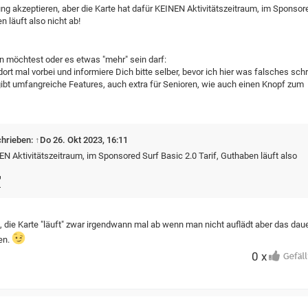
g akzeptieren, aber die Karte hat dafür KEINEN Aktivitätszeitraum, im Sponsor
n läuft also nicht ab!
en möchtest oder es etwas "mehr" sein darf:
dort mal vorbei und informiere Dich bitte selber, bevor ich hier was falsches schr
s gibt umfangreiche Features, auch extra für Senioren, wie auch einen Knopf zum
chrieben:
↑
Do 26. Okt 2023, 16:11
EN Aktivitätszeitraum, im Sponsored Surf Basic 2.0 Tarif, Guthaben läuft also
, die Karte "läuft" zwar irgendwann mal ab wenn man nicht auflädt aber das daue
en.
0 x