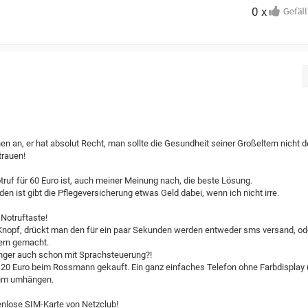
0 x
en an, er hat absolut Recht, man sollte die Gesundheit seiner Großeltern nicht 
rauen!
uf für 60 Euro ist, auch meiner Meinung nach, die beste Lösung.
n ist gibt die Pflegeversicherung etwas Geld dabei, wenn ich nicht irre.
 Notruftaste!
er Knopf, drückt man den für ein paar Sekunden werden entweder sms versand, od
mern gemacht.
inger auch schon mit Sprachsteuerung?!
p 20 Euro beim Rossmann gekauft. Ein ganz einfaches Telefon ohne Farbdisplay
 zum umhängen.
enlose SIM-Karte von Netzclub!