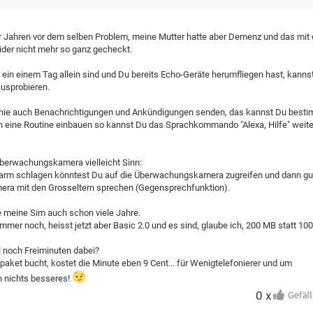
aar Jahren vor dem selben Problem, meine Mutter hatte aber Demenz und das mit
der nicht mehr so ganz gecheckt.
ein einem Tag allein sind und Du bereits Echo-Geräte herumfliegen hast, kanns
ausprobieren.
nie auch Benachrichtigungen und Ankündigungen senden, das kannst Du best
) in eine Routine einbauen so kannst Du das Sprachkommando "Alexa, Hilfe" weite
Überwachungskamera vielleicht Sinn:
Alarm schlagen könntest Du auf die Überwachungskamera zugreifen und dann g
amera mit den Grosseltern sprechen (Gegensprechfunktion).
abe meine Sim auch schon viele Jahre.
immer noch, heisst jetzt aber Basic 2.0 und es sind, glaube ich, 200 MB statt 10
 noch Freiminuten dabei?
aket bucht, kostet die Minute eben 9 Cent... für Wenigtelefonierer und um
ch nichts besseres!
0 x