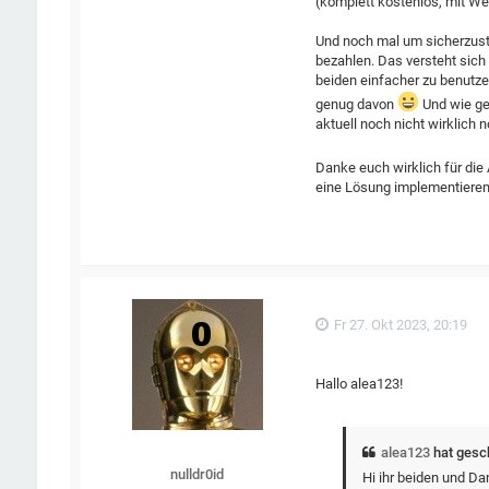
(komplett kostenlos, mit We
Und noch mal um sicherzuste
bezahlen. Das versteht sich
beiden einfacher zu benutze
genug davon
Und wie ge
aktuell noch nicht wirklich 
Danke euch wirklich für die
eine Lösung implementieren
Fr 27. Okt 2023, 20:19
Hallo alea123!
alea123
hat gesc
nulldr0id
Hi ihr beiden und Da