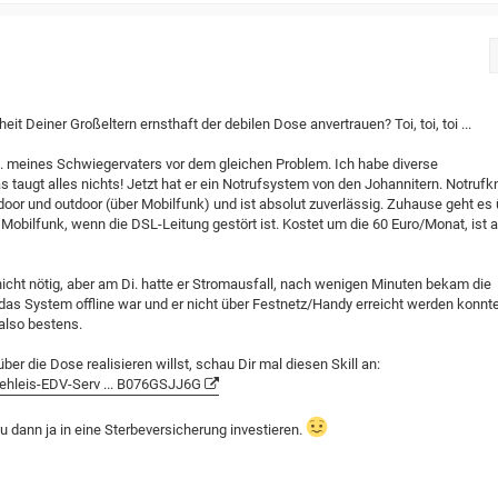
it Deiner Großeltern ernsthaft der debilen Dose anvertrauen? Toi, toi, toi ...
g. meines Schwiegervaters vor dem gleichen Problem. Ich habe diverse
s taugt alles nichts! Jetzt hat er ein Notrufsystem von den Johannitern. Notrufk
door und outdoor (über Mobilfunk) und ist absolut zuverlässig. Zuhause geht es
 Mobilfunk, wenn die DSL-Leitung gestört ist. Kostet um die 60 Euro/Monat, ist 
nicht nötig, aber am Di. hatte er Stromausfall, nach wenigen Minuten bekam die
 das System offline war und er nicht über Festnetz/Handy erreicht werden konnte
 also bestens.
ber die Dose realisieren willst, schau Dir mal diesen Skill an:
hleis-EDV-Serv ... B076GSJJ6G
 dann ja in eine Sterbeversicherung investieren.