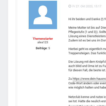
Fr 27. Okt 2023, 15:17
Hi ihr beiden und Danke (!) 
Meine Mutter ist bis auf Di
Pflegestufe (1 und 3)). Soll
Lösung eines Dienstleister
Themenstarter
Zudem ist es bei uns im Dor
alea123
Beiträge:
5
Hierbei geht es eigentlich 
Treppensteigen. Das funktio
Die Lösung mit dem Knöpfchen
auch blöd und Oma ist zu Fu
für diesen Fall, die beste 
Zu
https://www.dein-hausno
Code-Wort ändern oder eventue
wie möglich halten und habe d
Netzclub kenne und nutze i
sei tot. Hatte die neulich e