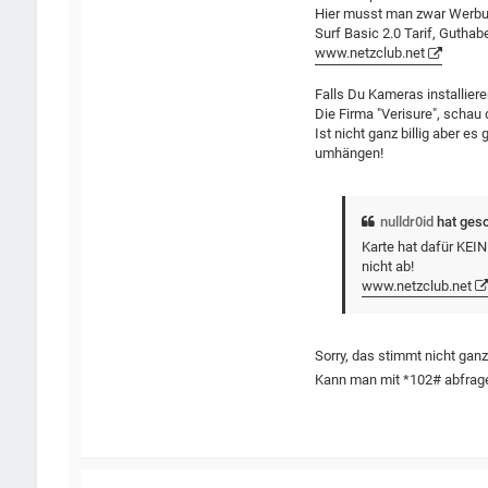
Hier musst man zwar Werbun
Surf Basic 2.0 Tarif, Guthabe
www.netzclub.net
Falls Du Kameras installier
Die Firma "Verisure", schau 
Ist nicht ganz billig aber e
umhängen!
nulldr0id
hat ges
Karte hat dafür KEIN
nicht ab!
www.netzclub.net
Sorry, das stimmt nicht ganz
Kann man mit *102# abfrag