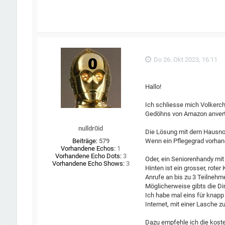
Do 26. Okt 2023, 16:11
Hallo!
Ich schliesse mich Volkerch
Gedöhns von Amazon anvert
nulldr0id
Die Lösung mit dem Hausnotr
Wenn ein Pflegegrad vorhande
Beiträge:
579
Vorhandene Echos:
1
Vorhandene Echo Dots:
3
Oder, ein Seniorenhandy mit
Vorhandene Echo Shows:
3
Hinten ist ein grosser, rot
Anrufe an bis zu 3 Teilneh
Möglicherweise gibts die D
Ich habe mal eins für knap
Internet, mit einer Lasche
Dazu empfehle ich die kost