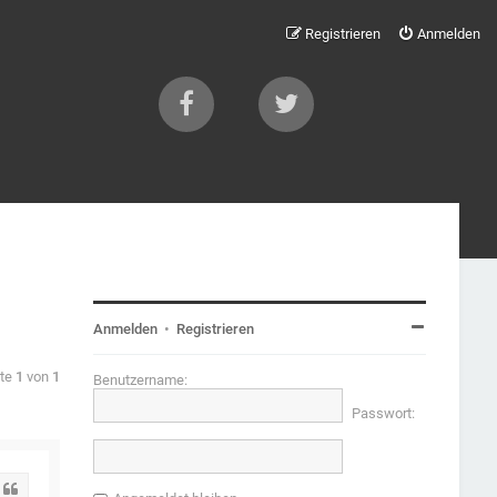
Registrieren
Anmelden
Anmelden
•
Registrieren
ite
1
von
1
Benutzername:
Passwort:
Zitat