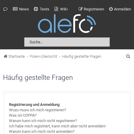
News
Tests
Wiki
Registrieren
Anmelden
S
Startseite
Foren-Übersicht
Häufig gestellte Fragen
u
c
Häufig gestellte Fragen
h
e
Registrierung und Anmeldung
Wozu muss ich mich registrieren?
Was ist COPPA?
Warum kann ich mich nicht registrieren?
Ich habe mich registriert, kann mich aber nicht anmelden!
Warum kann ich mich nicht anmelden?