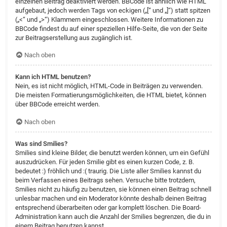
einzelnen Beitrag deaktiviert werden. BBCode ist ähnlich wie HTML
aufgebaut, jedoch werden Tags von eckigen („[“ und „]“) statt spitzen
(„<“ und „>“) Klammern eingeschlossen. Weitere Informationen zu
BBCode findest du auf einer speziellen Hilfe-Seite, die von der Seite
zur Beitragserstellung aus zugänglich ist.
Nach oben
Kann ich HTML benutzen?
Nein, es ist nicht möglich, HTML-Code in Beiträgen zu verwenden.
Die meisten Formatierungsmöglichkeiten, die HTML bietet, können
über BBCode erreicht werden.
Nach oben
Was sind Smilies?
Smilies sind kleine Bilder, die benutzt werden können, um ein Gefühl
auszudrücken. Für jeden Smilie gibt es einen kurzen Code, z. B.
bedeutet :) fröhlich und :( traurig. Die Liste aller Smilies kannst du
beim Verfassen eines Beitrags sehen. Versuche bitte trotzdem,
Smilies nicht zu häufig zu benutzen, sie können einen Beitrag schnell
unlesbar machen und ein Moderator könnte deshalb deinen Beitrag
entsprechend überarbeiten oder gar komplett löschen. Die Board-
Administration kann auch die Anzahl der Smilies begrenzen, die du in
einem Beitrag benutzen kannst.