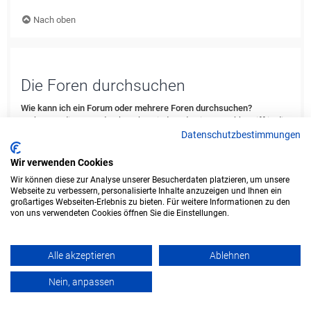
Nach oben
Die Foren durchsuchen
Wie kann ich ein Forum oder mehrere Foren durchsuchen?
Du kannst die Foren durchsuchen, indem du einen Suchbegriff in die
Suchbox eingibst, die du in der Foren-Übersicht, der Foren- oder
Datenschutzbestimmungen
Themenansicht findest. Erweiterte Suchmöglichkeiten erhältst du,
indem du den „Erweiterte Suche“-Link anklickst, der von jeder Seite
Wir verwenden Cookies
des Forums aus verfügbar ist.
Wir können diese zur Analyse unserer Besucherdaten platzieren, um unsere
Webseite zu verbessern, personalisierte Inhalte anzuzeigen und Ihnen ein
Nach oben
großartiges Webseiten-Erlebnis zu bieten. Für weitere Informationen zu den
von uns verwendeten Cookies öffnen Sie die Einstellungen.
Weshalb erhalte ich bei der Suche keine Ergebnisse?
Deine Suche war möglicherweise zu allgemein gehalten und enthielt
zu viele gängige Wörter, welche von phpBB nicht indiziert werden.
Alle akzeptieren
Ablehnen
Stelle eine spezifischere Anfrage und benutze die Optionen, die dir
die erweiterte Suche bietet. Außerdem ist es natürlich auch möglich,
Nein, anpassen
dass dein(e) Suchbegriff(e) hier nirgends im Forum verwendet
wurden. Prüfe ggf. die Rechtschreibung der Begriffe!