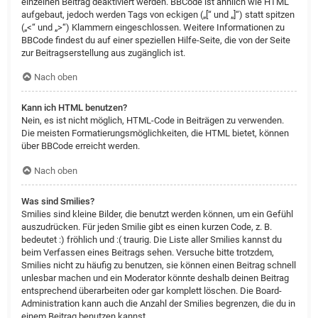
einzelnen Beitrag deaktiviert werden. BBCode ist ähnlich wie HTML
aufgebaut, jedoch werden Tags von eckigen („[“ und „]“) statt spitzen
(„<“ und „>“) Klammern eingeschlossen. Weitere Informationen zu
BBCode findest du auf einer speziellen Hilfe-Seite, die von der Seite
zur Beitragserstellung aus zugänglich ist.
Nach oben
Kann ich HTML benutzen?
Nein, es ist nicht möglich, HTML-Code in Beiträgen zu verwenden.
Die meisten Formatierungsmöglichkeiten, die HTML bietet, können
über BBCode erreicht werden.
Nach oben
Was sind Smilies?
Smilies sind kleine Bilder, die benutzt werden können, um ein Gefühl
auszudrücken. Für jeden Smilie gibt es einen kurzen Code, z. B.
bedeutet :) fröhlich und :( traurig. Die Liste aller Smilies kannst du
beim Verfassen eines Beitrags sehen. Versuche bitte trotzdem,
Smilies nicht zu häufig zu benutzen, sie können einen Beitrag schnell
unlesbar machen und ein Moderator könnte deshalb deinen Beitrag
entsprechend überarbeiten oder gar komplett löschen. Die Board-
Administration kann auch die Anzahl der Smilies begrenzen, die du in
einem Beitrag benutzen kannst.