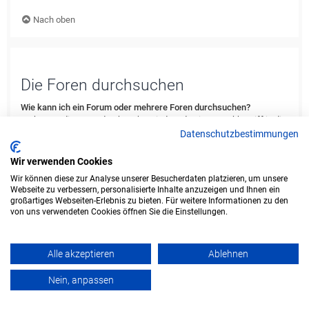
Nach oben
Die Foren durchsuchen
Wie kann ich ein Forum oder mehrere Foren durchsuchen?
Du kannst die Foren durchsuchen, indem du einen Suchbegriff in die
Suchbox eingibst, die du in der Foren-Übersicht, der Foren- oder
Datenschutzbestimmungen
Themenansicht findest. Erweiterte Suchmöglichkeiten erhältst du,
indem du den „Erweiterte Suche“-Link anklickst, der von jeder Seite
Wir verwenden Cookies
des Forums aus verfügbar ist.
Wir können diese zur Analyse unserer Besucherdaten platzieren, um unsere
Webseite zu verbessern, personalisierte Inhalte anzuzeigen und Ihnen ein
Nach oben
großartiges Webseiten-Erlebnis zu bieten. Für weitere Informationen zu den
von uns verwendeten Cookies öffnen Sie die Einstellungen.
Weshalb erhalte ich bei der Suche keine Ergebnisse?
Deine Suche war möglicherweise zu allgemein gehalten und enthielt
zu viele gängige Wörter, welche von phpBB nicht indiziert werden.
Alle akzeptieren
Ablehnen
Stelle eine spezifischere Anfrage und benutze die Optionen, die dir
die erweiterte Suche bietet. Außerdem ist es natürlich auch möglich,
Nein, anpassen
dass dein(e) Suchbegriff(e) hier nirgends im Forum verwendet
wurden. Prüfe ggf. die Rechtschreibung der Begriffe!