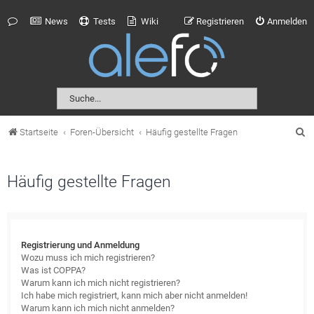
News
Tests
Wiki
Registrieren
Anmelden
S
Startseite
Foren-Übersicht
Häufig gestellte Fragen
u
c
Häufig gestellte Fragen
h
e
Registrierung und Anmeldung
Wozu muss ich mich registrieren?
Was ist COPPA?
Warum kann ich mich nicht registrieren?
Ich habe mich registriert, kann mich aber nicht anmelden!
Warum kann ich mich nicht anmelden?