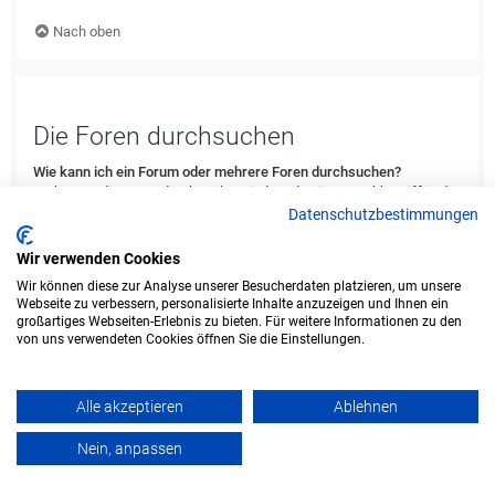
Nach oben
Die Foren durchsuchen
Wie kann ich ein Forum oder mehrere Foren durchsuchen?
Du kannst die Foren durchsuchen, indem du einen Suchbegriff in die
Suchbox eingibst, die du in der Foren-Übersicht, der Foren- oder
Datenschutzbestimmungen
Themenansicht findest. Erweiterte Suchmöglichkeiten erhältst du,
indem du den „Erweiterte Suche“-Link anklickst, der von jeder Seite
Wir verwenden Cookies
des Forums aus verfügbar ist.
Wir können diese zur Analyse unserer Besucherdaten platzieren, um unsere
Webseite zu verbessern, personalisierte Inhalte anzuzeigen und Ihnen ein
Nach oben
großartiges Webseiten-Erlebnis zu bieten. Für weitere Informationen zu den
von uns verwendeten Cookies öffnen Sie die Einstellungen.
Weshalb erhalte ich bei der Suche keine Ergebnisse?
Deine Suche war möglicherweise zu allgemein gehalten und enthielt
zu viele gängige Wörter, welche von phpBB nicht indiziert werden.
Alle akzeptieren
Ablehnen
Stelle eine spezifischere Anfrage und benutze die Optionen, die dir
die erweiterte Suche bietet. Außerdem ist es natürlich auch möglich,
Nein, anpassen
dass dein(e) Suchbegriff(e) hier nirgends im Forum verwendet
wurden. Prüfe ggf. die Rechtschreibung der Begriffe!