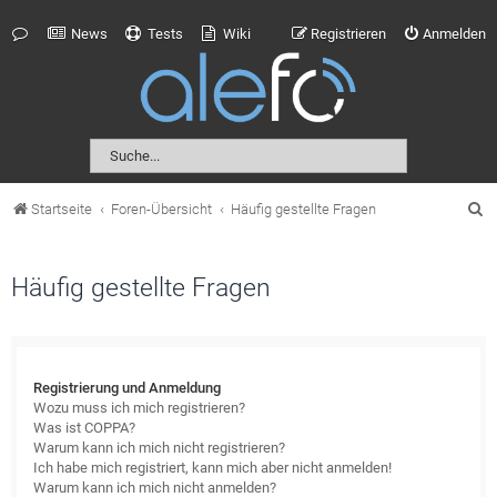
News
Tests
Wiki
Registrieren
Anmelden
S
Startseite
Foren-Übersicht
Häufig gestellte Fragen
u
c
Häufig gestellte Fragen
h
e
Registrierung und Anmeldung
Wozu muss ich mich registrieren?
Was ist COPPA?
Warum kann ich mich nicht registrieren?
Ich habe mich registriert, kann mich aber nicht anmelden!
Warum kann ich mich nicht anmelden?