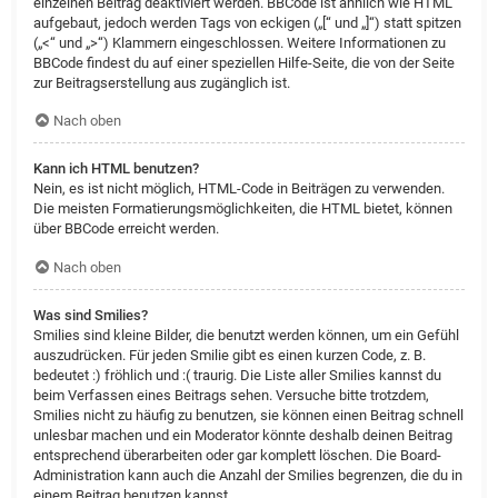
einzelnen Beitrag deaktiviert werden. BBCode ist ähnlich wie HTML
aufgebaut, jedoch werden Tags von eckigen („[“ und „]“) statt spitzen
(„<“ und „>“) Klammern eingeschlossen. Weitere Informationen zu
BBCode findest du auf einer speziellen Hilfe-Seite, die von der Seite
zur Beitragserstellung aus zugänglich ist.
Nach oben
Kann ich HTML benutzen?
Nein, es ist nicht möglich, HTML-Code in Beiträgen zu verwenden.
Die meisten Formatierungsmöglichkeiten, die HTML bietet, können
über BBCode erreicht werden.
Nach oben
Was sind Smilies?
Smilies sind kleine Bilder, die benutzt werden können, um ein Gefühl
auszudrücken. Für jeden Smilie gibt es einen kurzen Code, z. B.
bedeutet :) fröhlich und :( traurig. Die Liste aller Smilies kannst du
beim Verfassen eines Beitrags sehen. Versuche bitte trotzdem,
Smilies nicht zu häufig zu benutzen, sie können einen Beitrag schnell
unlesbar machen und ein Moderator könnte deshalb deinen Beitrag
entsprechend überarbeiten oder gar komplett löschen. Die Board-
Administration kann auch die Anzahl der Smilies begrenzen, die du in
einem Beitrag benutzen kannst.