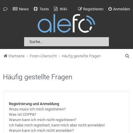
News
Tests
Wiki
Registrieren
Anmelden
S
Startseite
Foren-Übersicht
Häufig gestellte Fragen
u
c
Häufig gestellte Fragen
h
e
Registrierung und Anmeldung
Wozu muss ich mich registrieren?
Was ist COPPA?
Warum kann ich mich nicht registrieren?
Ich habe mich registriert, kann mich aber nicht anmelden!
Warum kann ich mich nicht anmelden?