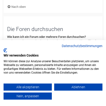
Nach oben
Die Foren durchsuchen
Wie kann ich ein Forum oder mehrere Foren durchsuchen?
Du kannst die Foren durchsuchen, indem du einen Suchbegriff in die
Suchbox eingibst, die du in der Foren-Übersicht, der Foren- oder
Datenschutzbestimmungen
Themenansicht findest. Erweiterte Suchmöglichkeiten erhältst du,
indem du den „Erweiterte Suche“-Link anklickst, der von jeder Seite
Wir verwenden Cookies
des Forums aus verfügbar ist.
Wir können diese zur Analyse unserer Besucherdaten platzieren, um unsere
Webseite zu verbessern, personalisierte Inhalte anzuzeigen und Ihnen ein
Nach oben
großartiges Webseiten-Erlebnis zu bieten. Für weitere Informationen zu den
von uns verwendeten Cookies öffnen Sie die Einstellungen.
Weshalb erhalte ich bei der Suche keine Ergebnisse?
Deine Suche war möglicherweise zu allgemein gehalten und enthielt
zu viele gängige Wörter, welche von phpBB nicht indiziert werden.
Alle akzeptieren
Ablehnen
Stelle eine spezifischere Anfrage und benutze die Optionen, die dir
die erweiterte Suche bietet. Außerdem ist es natürlich auch möglich,
Nein, anpassen
dass dein(e) Suchbegriff(e) hier nirgends im Forum verwendet
wurden. Prüfe ggf. die Rechtschreibung der Begriffe!