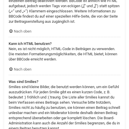
einzelnen Beitrag deaktiviert werden. BBCode ist ähnlich wie HTML
aufgebaut, jedoch werden Tags von eckigen („[“ und „]“) statt spitzen
(„<“ und „>“) Klammern eingeschlossen. Weitere Informationen zu
BBCode findest du auf einer speziellen Hilfe-Seite, die von der Seite
zur Beitragserstellung aus zugänglich ist.
Nach oben
Kann ich HTML benutzen?
Nein, es ist nicht möglich, HTML-Code in Beiträgen zu verwenden.
Die meisten Formatierungsmöglichkeiten, die HTML bietet, können
über BBCode erreicht werden.
Nach oben
Was sind Smilies?
Smilies sind kleine Bilder, die benutzt werden können, um ein Gefühl
auszudrücken. Für jeden Smilie gibt es einen kurzen Code, z. B.
bedeutet :) fröhlich und :( traurig. Die Liste aller Smilies kannst du
beim Verfassen eines Beitrags sehen. Versuche bitte trotzdem,
Smilies nicht zu häufig zu benutzen, sie können einen Beitrag schnell
unlesbar machen und ein Moderator könnte deshalb deinen Beitrag
entsprechend überarbeiten oder gar komplett löschen. Die Board-
Administration kann auch die Anzahl der Smilies begrenzen, die du in
einem Beitrag benutzen kannst.