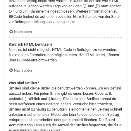
einzelnen Beitrag deaktiviert werden. BBCode ist ähnlich wie HTML
aufgebaut, jedoch werden Tags von eckigen („[“ und „]“) statt spitzen
(„<“ und „>“) Klammern eingeschlossen. Weitere Informationen zu
BBCode findest du auf einer speziellen Hilfe-Seite, die von der Seite
zur Beitragserstellung aus zugänglich ist.
Nach oben
Kann ich HTML benutzen?
Nein, es ist nicht möglich, HTML-Code in Beiträgen zu verwenden.
Die meisten Formatierungsmöglichkeiten, die HTML bietet, können
über BBCode erreicht werden.
Nach oben
Was sind Smilies?
Smilies sind kleine Bilder, die benutzt werden können, um ein Gefühl
auszudrücken. Für jeden Smilie gibt es einen kurzen Code, z. B.
bedeutet :) fröhlich und :( traurig. Die Liste aller Smilies kannst du
beim Verfassen eines Beitrags sehen. Versuche bitte trotzdem,
Smilies nicht zu häufig zu benutzen, sie können einen Beitrag schnell
unlesbar machen und ein Moderator könnte deshalb deinen Beitrag
entsprechend überarbeiten oder gar komplett löschen. Die Board-
Administration kann auch die Anzahl der Smilies begrenzen, die du in
einem Beitrag benutzen kannst.