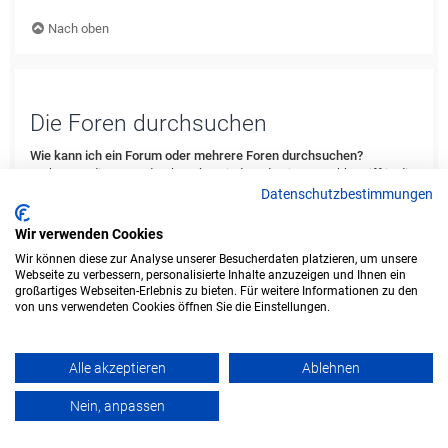
Nach oben
Die Foren durchsuchen
Wie kann ich ein Forum oder mehrere Foren durchsuchen?
Du kannst die Foren durchsuchen, indem du einen Suchbegriff in die
Suchbox eingibst, die du in der Foren-Übersicht, der Foren- oder
Datenschutzbestimmungen
Themenansicht findest. Erweiterte Suchmöglichkeiten erhältst du,
indem du den „Erweiterte Suche“-Link anklickst, der von jeder Seite
Wir verwenden Cookies
des Forums aus verfügbar ist.
Wir können diese zur Analyse unserer Besucherdaten platzieren, um unsere
Webseite zu verbessern, personalisierte Inhalte anzuzeigen und Ihnen ein
Nach oben
großartiges Webseiten-Erlebnis zu bieten. Für weitere Informationen zu den
von uns verwendeten Cookies öffnen Sie die Einstellungen.
Weshalb erhalte ich bei der Suche keine Ergebnisse?
Deine Suche war möglicherweise zu allgemein gehalten und enthielt
zu viele gängige Wörter, welche von phpBB nicht indiziert werden.
Alle akzeptieren
Ablehnen
Stelle eine spezifischere Anfrage und benutze die Optionen, die dir
die erweiterte Suche bietet. Außerdem ist es natürlich auch möglich,
Nein, anpassen
dass dein(e) Suchbegriff(e) hier nirgends im Forum verwendet
wurden. Prüfe ggf. die Rechtschreibung der Begriffe!