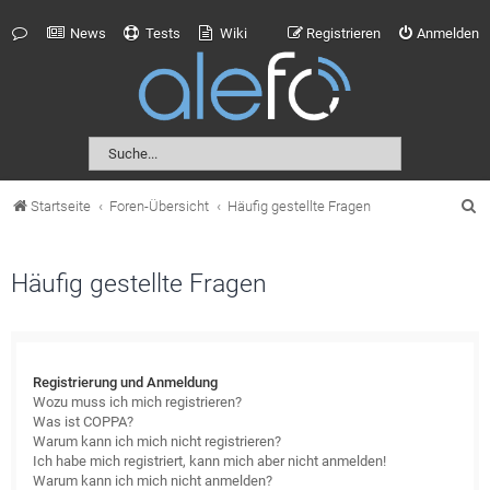
News
Tests
Wiki
Registrieren
Anmelden
S
Startseite
Foren-Übersicht
Häufig gestellte Fragen
u
c
Häufig gestellte Fragen
h
e
Registrierung und Anmeldung
Wozu muss ich mich registrieren?
Was ist COPPA?
Warum kann ich mich nicht registrieren?
Ich habe mich registriert, kann mich aber nicht anmelden!
Warum kann ich mich nicht anmelden?