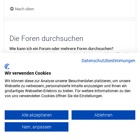
Nach oben
Die Foren durchsuchen
Wie kann ich ein Forum oder mehrere Foren durchsuchen?
Du kannst die Foren durchsuchen, indem du einen Suchbegriff in die
Suchbox eingibst, die du in der Foren-Übersicht, der Foren- oder
Datenschutzbestimmungen
Themenansicht findest. Erweiterte Suchmöglichkeiten erhältst du,
indem du den „Erweiterte Suche“-Link anklickst, der von jeder Seite
Wir verwenden Cookies
des Forums aus verfügbar ist.
Wir können diese zur Analyse unserer Besucherdaten platzieren, um unsere
Webseite zu verbessern, personalisierte Inhalte anzuzeigen und Ihnen ein
Nach oben
großartiges Webseiten-Erlebnis zu bieten. Für weitere Informationen zu den
von uns verwendeten Cookies öffnen Sie die Einstellungen.
Weshalb erhalte ich bei der Suche keine Ergebnisse?
Deine Suche war möglicherweise zu allgemein gehalten und enthielt
zu viele gängige Wörter, welche von phpBB nicht indiziert werden.
Alle akzeptieren
Ablehnen
Stelle eine spezifischere Anfrage und benutze die Optionen, die dir
die erweiterte Suche bietet. Außerdem ist es natürlich auch möglich,
Nein, anpassen
dass dein(e) Suchbegriff(e) hier nirgends im Forum verwendet
wurden. Prüfe ggf. die Rechtschreibung der Begriffe!