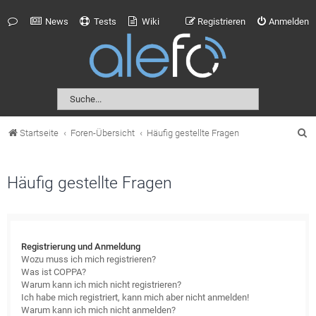
News
Tests
Wiki
Registrieren
Anmelden
S
Startseite
Foren-Übersicht
Häufig gestellte Fragen
u
c
Häufig gestellte Fragen
h
e
Registrierung und Anmeldung
Wozu muss ich mich registrieren?
Was ist COPPA?
Warum kann ich mich nicht registrieren?
Ich habe mich registriert, kann mich aber nicht anmelden!
Warum kann ich mich nicht anmelden?