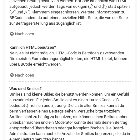
einzelnen Beitrag deaktiviert werden. BBCode ist ähnlich wie HTML
aufgebaut, jedoch werden Tags von eckigen („[“ und „]“) statt spitzen
(„<“ und „>“) Klammern eingeschlossen. Weitere Informationen zu
BBCode findest du auf einer speziellen Hilfe-Seite, die von der Seite
zur Beitragserstellung aus zugänglich ist.
Nach oben
Kann ich HTML benutzen?
Nein, es ist nicht möglich, HTML-Code in Beiträgen zu verwenden.
Die meisten Formatierungsmöglichkeiten, die HTML bietet, können
über BBCode erreicht werden.
Nach oben
Was sind Smilies?
Smilies sind kleine Bilder, die benutzt werden können, um ein Gefühl
auszudrücken. Für jeden Smilie gibt es einen kurzen Code, z. B.
bedeutet :) fröhlich und :( traurig. Die Liste aller Smilies kannst du
beim Verfassen eines Beitrags sehen. Versuche bitte trotzdem,
Smilies nicht zu häufig zu benutzen, sie können einen Beitrag schnell
unlesbar machen und ein Moderator könnte deshalb deinen Beitrag
entsprechend überarbeiten oder gar komplett löschen. Die Board-
Administration kann auch die Anzahl der Smilies begrenzen, die du in
einem Beitrag benutzen kannst.