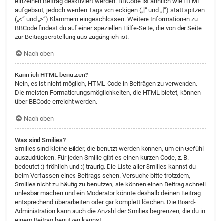
einzelnen Beitrag deaktiviert werden. BBCode ist ähnlich wie HTML
aufgebaut, jedoch werden Tags von eckigen („[“ und „]“) statt spitzen
(„<“ und „>“) Klammern eingeschlossen. Weitere Informationen zu
BBCode findest du auf einer speziellen Hilfe-Seite, die von der Seite
zur Beitragserstellung aus zugänglich ist.
Nach oben
Kann ich HTML benutzen?
Nein, es ist nicht möglich, HTML-Code in Beiträgen zu verwenden.
Die meisten Formatierungsmöglichkeiten, die HTML bietet, können
über BBCode erreicht werden.
Nach oben
Was sind Smilies?
Smilies sind kleine Bilder, die benutzt werden können, um ein Gefühl
auszudrücken. Für jeden Smilie gibt es einen kurzen Code, z. B.
bedeutet :) fröhlich und :( traurig. Die Liste aller Smilies kannst du
beim Verfassen eines Beitrags sehen. Versuche bitte trotzdem,
Smilies nicht zu häufig zu benutzen, sie können einen Beitrag schnell
unlesbar machen und ein Moderator könnte deshalb deinen Beitrag
entsprechend überarbeiten oder gar komplett löschen. Die Board-
Administration kann auch die Anzahl der Smilies begrenzen, die du in
einem Beitrag benutzen kannst.