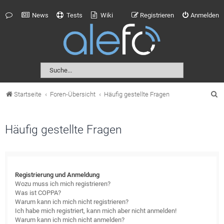
News
Tests
Wiki
Registrieren
Anmelden
S
Startseite
Foren-Übersicht
Häufig gestellte Fragen
u
c
Häufig gestellte Fragen
h
e
Registrierung und Anmeldung
Wozu muss ich mich registrieren?
Was ist COPPA?
Warum kann ich mich nicht registrieren?
Ich habe mich registriert, kann mich aber nicht anmelden!
Warum kann ich mich nicht anmelden?