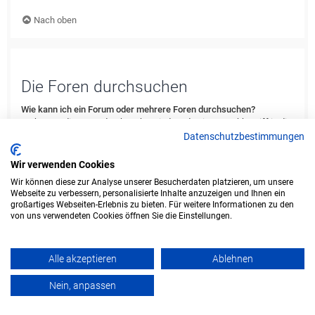
Nach oben
Die Foren durchsuchen
Wie kann ich ein Forum oder mehrere Foren durchsuchen?
Du kannst die Foren durchsuchen, indem du einen Suchbegriff in die
Suchbox eingibst, die du in der Foren-Übersicht, der Foren- oder
Datenschutzbestimmungen
Themenansicht findest. Erweiterte Suchmöglichkeiten erhältst du,
indem du den „Erweiterte Suche“-Link anklickst, der von jeder Seite
Wir verwenden Cookies
des Forums aus verfügbar ist.
Wir können diese zur Analyse unserer Besucherdaten platzieren, um unsere
Webseite zu verbessern, personalisierte Inhalte anzuzeigen und Ihnen ein
Nach oben
großartiges Webseiten-Erlebnis zu bieten. Für weitere Informationen zu den
von uns verwendeten Cookies öffnen Sie die Einstellungen.
Weshalb erhalte ich bei der Suche keine Ergebnisse?
Deine Suche war möglicherweise zu allgemein gehalten und enthielt
zu viele gängige Wörter, welche von phpBB nicht indiziert werden.
Alle akzeptieren
Ablehnen
Stelle eine spezifischere Anfrage und benutze die Optionen, die dir
die erweiterte Suche bietet. Außerdem ist es natürlich auch möglich,
Nein, anpassen
dass dein(e) Suchbegriff(e) hier nirgends im Forum verwendet
wurden. Prüfe ggf. die Rechtschreibung der Begriffe!