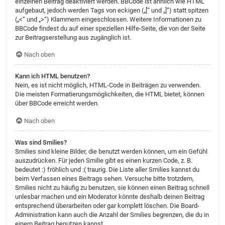
einzelnen Beitrag deaktiviert werden. BBCode ist ähnlich wie HTML
aufgebaut, jedoch werden Tags von eckigen („[“ und „]“) statt spitzen
(„<“ und „>“) Klammern eingeschlossen. Weitere Informationen zu
BBCode findest du auf einer speziellen Hilfe-Seite, die von der Seite
zur Beitragserstellung aus zugänglich ist.
Nach oben
Kann ich HTML benutzen?
Nein, es ist nicht möglich, HTML-Code in Beiträgen zu verwenden.
Die meisten Formatierungsmöglichkeiten, die HTML bietet, können
über BBCode erreicht werden.
Nach oben
Was sind Smilies?
Smilies sind kleine Bilder, die benutzt werden können, um ein Gefühl
auszudrücken. Für jeden Smilie gibt es einen kurzen Code, z. B.
bedeutet :) fröhlich und :( traurig. Die Liste aller Smilies kannst du
beim Verfassen eines Beitrags sehen. Versuche bitte trotzdem,
Smilies nicht zu häufig zu benutzen, sie können einen Beitrag schnell
unlesbar machen und ein Moderator könnte deshalb deinen Beitrag
entsprechend überarbeiten oder gar komplett löschen. Die Board-
Administration kann auch die Anzahl der Smilies begrenzen, die du in
einem Beitrag benutzen kannst.