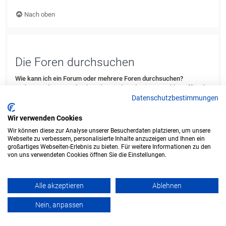
Nach oben
Die Foren durchsuchen
Wie kann ich ein Forum oder mehrere Foren durchsuchen?
Du kannst die Foren durchsuchen, indem du einen Suchbegriff in die
Suchbox eingibst, die du in der Foren-Übersicht, der Foren- oder
Datenschutzbestimmungen
Themenansicht findest. Erweiterte Suchmöglichkeiten erhältst du,
indem du den „Erweiterte Suche“-Link anklickst, der von jeder Seite
Wir verwenden Cookies
des Forums aus verfügbar ist.
Wir können diese zur Analyse unserer Besucherdaten platzieren, um unsere
Webseite zu verbessern, personalisierte Inhalte anzuzeigen und Ihnen ein
Nach oben
großartiges Webseiten-Erlebnis zu bieten. Für weitere Informationen zu den
von uns verwendeten Cookies öffnen Sie die Einstellungen.
Weshalb erhalte ich bei der Suche keine Ergebnisse?
Deine Suche war möglicherweise zu allgemein gehalten und enthielt
zu viele gängige Wörter, welche von phpBB nicht indiziert werden.
Alle akzeptieren
Ablehnen
Stelle eine spezifischere Anfrage und benutze die Optionen, die dir
die erweiterte Suche bietet. Außerdem ist es natürlich auch möglich,
Nein, anpassen
dass dein(e) Suchbegriff(e) hier nirgends im Forum verwendet
wurden. Prüfe ggf. die Rechtschreibung der Begriffe!