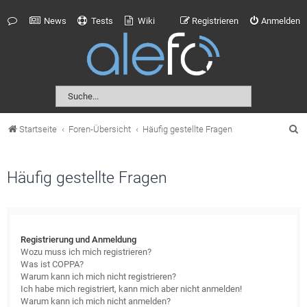
News
Tests
Wiki
Registrieren
Anmelden
S
Startseite
Foren-Übersicht
Häufig gestellte Fragen
u
c
Häufig gestellte Fragen
h
e
Registrierung und Anmeldung
Wozu muss ich mich registrieren?
Was ist COPPA?
Warum kann ich mich nicht registrieren?
Ich habe mich registriert, kann mich aber nicht anmelden!
Warum kann ich mich nicht anmelden?